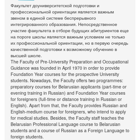
Факультет доуниверситетской подготовки и
профессиональной ориентации является важным
звеном в единой системе беспрерывного
интегрированного образования. Непосредственное
участие факультета в отборе будущих абитуриентов еще
на пороге школы является важным условием не только
их профессиональной ориентации, но в первую очередь
качественной подготовки к возможному обучению в
высшей школе.
The Faculty of Pre-University Preparation and Occupational
Guidance was founded in April 1970 in order to provide
Foundation Year courses for the prospective University
students. Nowadays, the Faculty offers two programmes:
preparatory courses for Belarusian applicants (part-time or
evening training in Russian) and Foundation Year courses
for foreigners (full-time or distance training in Russian or
English). Apart from that, the Faculty provides Russian and
English-medium course for foreigners, who intend to apply
for medical studies. Besides, the Faculty staff teaches the
Belarusian Professional Language course to Belarusian
students and a course of Russian as a Foreign Language to
foreign students.