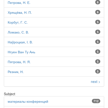
Петрова, Н. Е.
6
Хрящёва, Н. П.
6
Корбут, Г. С.
5
Ломако, С. В.
5
Наўроцкая, І. В.
5
Нгуен Ван Ту Ань
5
Пятрова, Н. Я.
5
Резник, Н.
5
next >
Subject
материалы конференций
712