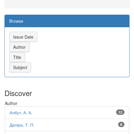
Browse
Discover
Author
Албут, А. А.
12
Дапіра, Т. П.
6