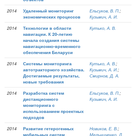
2014
Удаленный мониторинг
Ельсуков, В. П.
;
экономических процессов
Кузьмич, А. И.
2014
Технологии в области
Кутько, А. В.
навигации. К 20-летию
начала создания системы
навигационно-временного
обеспечения Беларуси
2014
Системы мониторинга
Кутько, А. В.
;
автотракторного хозяйства.
Кузьмич, А. И.
;
Достигаемые результаты,
Смирнов, Д. А.
новые требования
2014
Разработка систем
Ельсуков, В. П.
;
дистанционного
Кузьмич, А. И.
мониторинга с
использованием проектных
подходов
2014
Развитие гетерогенных
Новиков, Е. В.
;
мобильных систем
Мельниченко, Д.