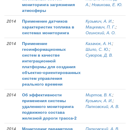
мониторинга загрязнения
А.
;
Новикова, Е. Ю.
атмосферы
2014
Применение датчиков
Кузьмич, А. И.
;
характеристик топлива в
Мацкевич, П. Г.
;
системах мониторинга
Огинский, А. О.
2014
Применение
Казачок, А. Н.
;
геоинформационных
Шило, С. Ю.
;
систем в качестве
Суворов, Д. В.
интеграционной
платформы для создания
объектно-ориентированных
систем управления
реального времени
2014
Об эффективности
Миртов, В. К.
;
применения системы
Кузьмич, А. И.
;
удаленного мониторинга
Папковский, А. В.
подвижного состава
железной дороги трасса-2
2014
Мониторинг параметров
Папковский, А. В.