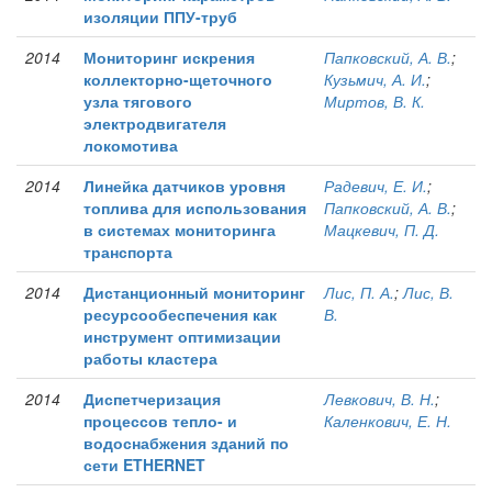
изоляции ППУ-труб
2014
Мониторинг искрения
Папковский, А. В.
;
коллекторно-щеточного
Кузьмич, А. И.
;
узла тягового
Миртов, В. К.
электродвигателя
локомотива
2014
Линейка датчиков уровня
Радевич, Е. И.
;
топлива для использования
Папковский, А. В.
;
в системах мониторинга
Мацкевич, П. Д.
транспорта
2014
Дистанционный мониторинг
Лис, П. А.
;
Лис, В.
ресурсообеспечения как
В.
инструмент оптимизации
работы кластера
2014
Диспетчеризация
Левкович, В. Н.
;
процессов тепло- и
Каленкович, Е. Н.
водоснабжения зданий по
сети ETHERNET