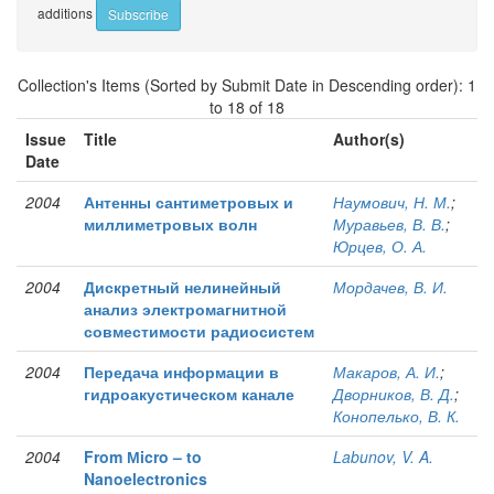
additions
Collection's Items (Sorted by Submit Date in Descending order): 1
to 18 of 18
Issue
Title
Author(s)
Date
2004
Антенны сантиметровых и
Наумович, Н. М.
;
миллиметровых волн
Муравьев, В. В.
;
Юрцев, О. А.
2004
Дискретный нелинейный
Мордачев, В. И.
анализ электромагнитной
совместимости радиосистем
2004
Передача информации в
Макаров, А. И.
;
гидроакустическом канале
Дворников, В. Д.
;
Конопелько, В. К.
2004
From Мicro – to
Labunov, V. A.
Nanoelectronics