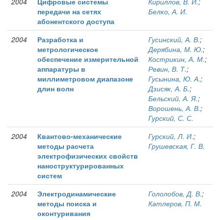
2004
Цифровые системы
Кириллов, В. И.
;
передачи на сетях
Белко, А. И.
абонентского доступа
2004
Разработка и
Гусинский, А. В.
;
метрологическое
Дерябина, М. Ю.
;
обеспечение измерительной
Кострикин, А. М.
;
аппаратуры в
Ревин, В. Т.
;
миллиметровом диапазоне
Гусынина, Ю. А.
;
длин волн
Дзисяк, А. Б.
;
Бельский, А. Я.
;
Ворошень, А. В.
;
Гурский, С. С.
2004
Квантово-механические
Гурский, Л. И.
;
методы расчета
Грушевская, Г. В.
электрофизических свойств
наноструктурированных
систем
2004
Электродинамические
Гололобов, Д. В.
;
методы поиска и
Катлеров, П. М.
оконтуривания