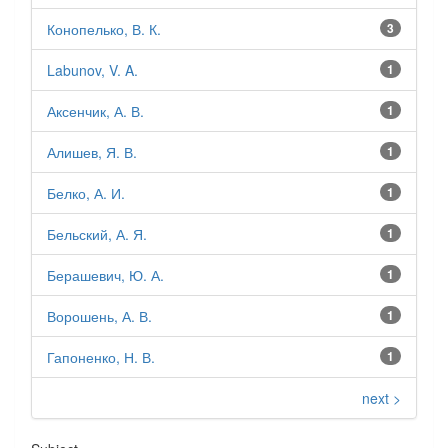
Конопелько, В. К.
3
Labunov, V. A.
1
Аксенчик, А. В.
1
Алишев, Я. В.
1
Белко, А. И.
1
Бельский, А. Я.
1
Берашевич, Ю. А.
1
Ворошень, А. В.
1
Гапоненко, Н. В.
1
next >