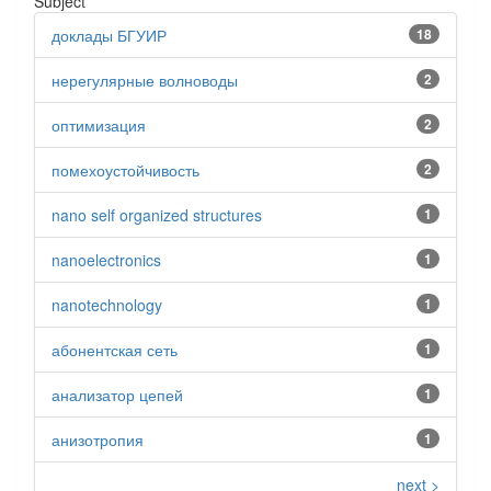
Subject
доклады БГУИР
18
нерегулярные волноводы
2
оптимизация
2
помехоустойчивость
2
nano self organized structures
1
nanoelectronics
1
nanotechnology
1
абонентская сеть
1
анализатор цепей
1
анизотропия
1
next >