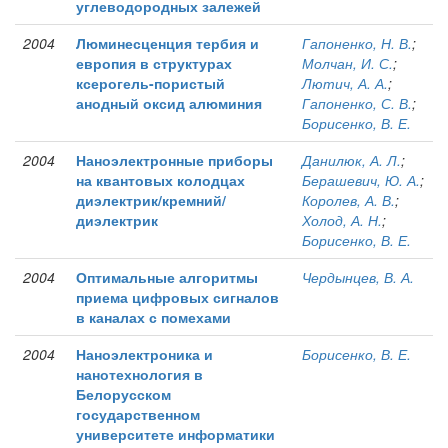
углеводородных залежей
2004
Люминесценция тербия и
Гапоненко, Н. В.
;
европия в структурах
Молчан, И. С.
;
ксерогель-пористый
Лютич, А. А.
;
анодный оксид алюминия
Гапоненко, С. В.
;
Борисенко, В. Е.
2004
Наноэлектронные приборы
Данилюк, А. Л.
;
на квантовых колодцах
Берашевич, Ю. А.
;
диэлектрик/кремний/
Королев, А. В.
;
диэлектрик
Холод, А. Н.
;
Борисенко, В. Е.
2004
Оптимальные алгоритмы
Чердынцев, В. А.
приема цифровых сигналов
в каналах с помехами
2004
Наноэлектроника и
Борисенко, В. Е.
нанотехнология в
Белорусском
государственном
университете информатики