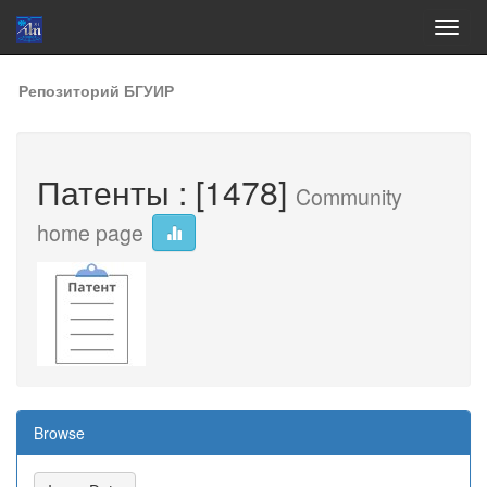
Skip
Репозиторий БГУИР
navigation
Патенты : [1478]
Community
home page
Browse