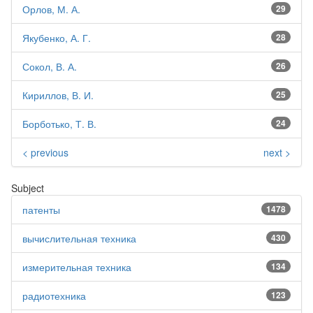
Орлов, М. А.
29
Якубенко, А. Г.
28
Сокол, В. А.
26
Кириллов, В. И.
25
Борботько, Т. В.
24
< previous
next >
Subject
патенты
1478
вычислительная техника
430
измерительная техника
134
радиотехника
123