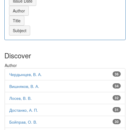
Discover
Author
Чердынцев, В. А.
36
Вишняков, В. А.
34
Лосев, В. В.
32
Достанко, А. П.
31
Бойправ, О. В.
30