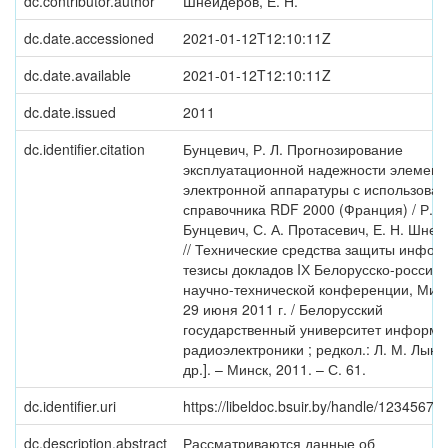
dc.contributor.author
Шнейдеров, Е. Н.
dc.date.accessioned
2021-01-12T12:10:11Z
dc.date.available
2021-01-12T12:10:11Z
dc.date.issued
2011
dc.identifier.citation
Бунцевич, Р. Л. Прогнозирование
эксплуатационной надежности элемент
электронной аппаратуры с использова
справочника RDF 2000 (Франция) / Р. Л
Бунцевич, С. А. Протасевич, Е. Н. Шне
// Технические средства защиты инфор
тезисы докладов IХ Белорусско-россий
научно-технической конференции, Минс
29 июня 2011 г. / Белорусский
государственный университет информа
радиоэлектроники ; редкол.: Л. М. Лынь
др.]. – Минск, 2011. – С. 61.
dc.identifier.uri
https://libeldoc.bsuir.by/handle/1234567
dc.description.abstract
Рассматриваются данные об