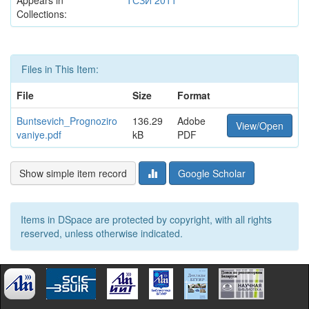
Appears in
ТСЗИ 2011
Collections:
Files in This Item:
File
Size
Format
Buntsevich_Prognoziro
136.29
Adobe
View/Open
vaniye.pdf
kB
PDF
Show simple item record
Google Scholar
Items in DSpace are protected by copyright, with all rights
reserved, unless otherwise indicated.