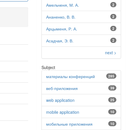
Амельченя, М. А.
2
Ананенко, В. В.
2
Арцыменя, Р. А.
2
Асадчая, Э. В.
2
next >
Subject
материалы конференций
285
веб-приложения
39
web application
25
mobile application
10
мобильные приложения
10