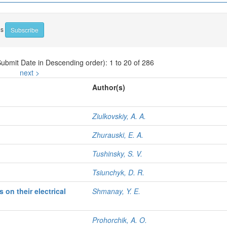
ns
Submit Date in Descending order): 1 to 20 of 286
next >
Author(s)
Ziulkovskiy, A. A.
Zhurauski, E. A.
Tushinsky, S. V.
Tsiunchyk, D. R.
 on their electrical
Shmanay, Y. E.
Prohorchik, A. O.