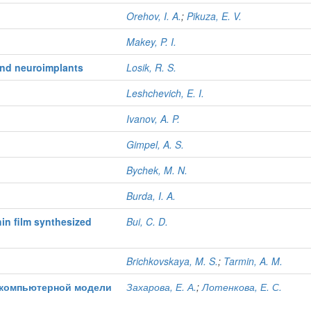
Orehov, I. A.
;
Pikuza, E. V.
Makey, P. I.
and neuroimplants
Losik, R. S.
Leshchevich, E. I.
Ivanov, A. P.
Gimpel, A. S.
Bychek, M. N.
Burda, I. A.
hin film synthesized
Bui, C. D.
Brichkovskaya, M. S.
;
Tarmin, A. M.
 компьютерной модели
Захарова, Е. А.
;
Лотенкова, Е. С.