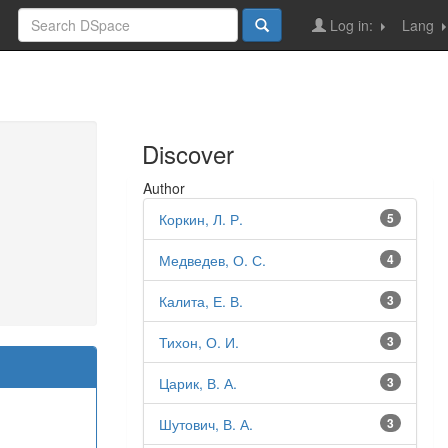
Log in:
Lang
Discover
Author
Коркин, Л. Р.
5
Медведев, О. С.
4
Калита, Е. В.
3
Тихон, О. И.
3
Царик, В. А.
3
Шутович, В. А.
3