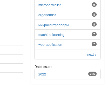
microcontroller
9
ergonomics
8
микроконтроллеры
8
machine learning
7
web-application
7
next >
Date issued
2022
286