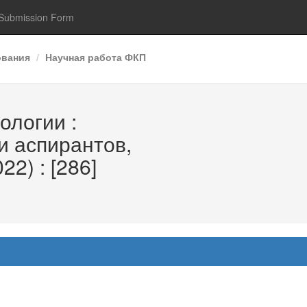
Submission Form
ования
Научная работа ФКП
ологии :
и аспирантов,
2) : [286]