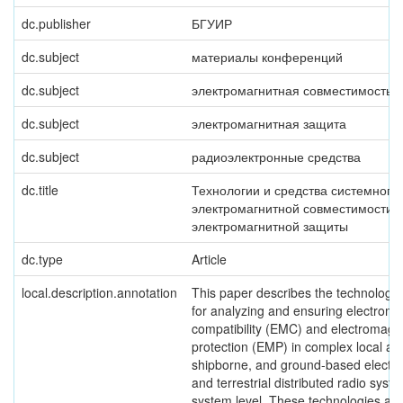
dc.publisher
БГУИР
dc.subject
материалы конференций
dc.subject
электромагнитная совместимость
dc.subject
электромагнитная защита
dc.subject
радиоэлектронные средства
dc.title
Технологии и средства системного
электромагнитной совместимости 
электромагнитной защиты
dc.type
Article
local.description.annotation
This paper describes the technologie
for analyzing and ensuring electroma
compatibility (EMC) and electromagn
protection (EMP) in complex local air
shipborne, and ground-based electr
and terrestrial distributed radio syst
system level. These technologies an