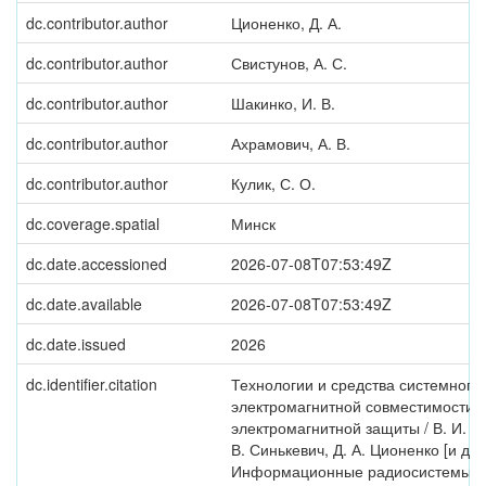
dc.contributor.author
Ционенко, Д. А.
dc.contributor.author
Свистунов, А. С.
dc.contributor.author
Шакинко, И. В.
dc.contributor.author
Ахрамович, А. В.
dc.contributor.author
Кулик, С. О.
dc.coverage.spatial
Минск
dc.date.accessioned
2026-07-08T07:53:49Z
dc.date.available
2026-07-08T07:53:49Z
dc.date.issued
2026
dc.identifier.citation
Технологии и средства системного
электромагнитной совместимости 
электромагнитной защиты / В. И. М
В. Синькевич, Д. А. Ционенко [и др.]
Информационные радиосистемы и