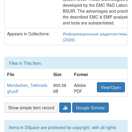
developed by the EMC R&D Laborato
BSUIR. The advantages and practical
the described EMC & EMP analysis t
and tools are substantiated.
Appears in Collections:
Информационные радиосистемы и 
(2026)
Files in This Item:
File
Size
Format
Mordachev_Tekhnolo
800.58
Adobe
View/Open
gii.pdf
kB
PDF
Show simple item record
Google Scholar
Items in DSpace are protected by copyright, with all rights