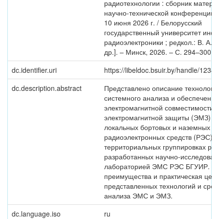
радиотехнологии : сборник матери
научно-технической конференции, 
10 июня 2026 г. / Белорусский
государственный университет инф
радиоэлектроники ; редкол.: В. А. Б
др.]. – Минск, 2026. – С. 294–300.
dc.identifier.uri
https://libeldoc.bsuir.by/handle/123
dc.description.abstract
Представлено описание технологий
системного анализа и обеспечения
электромагнитной совместимости 
электромагнитной защиты (ЭМЗ) в
локальных бортовых и наземных г
радиоэлектронных средств (РЭС) и
территориальных группировках ра
разработанных научно-исследоват
лабораторией ЭМС РЭС БГУИР. О
преимущества и практическая цен
представленных технологий и сред
анализа ЭМС и ЭМЗ.
dc.language.iso
ru