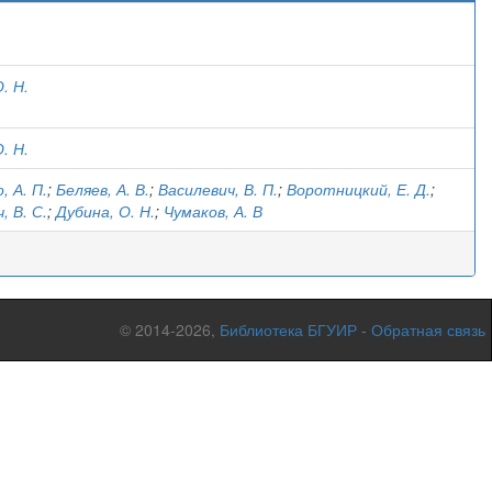
)
. Н.
. Н.
, А. П.
;
Беляев, А. В.
;
Василевич, В. П.
;
Воротницкий, Е. Д.
;
, В. С.
;
Дубина, О. Н.
;
Чумаков, А. В
© 2014-2026,
Библиотека БГУИР
-
Обратная связь