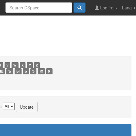
Log in:
Lang
U
V
W
X
Y
Z
Щ
Ъ
Ы
Ь
Э
Ю
Я
: