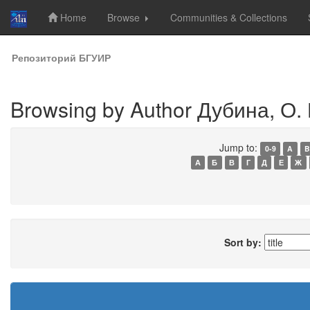
Home
Browse
Communities & Collections
Skip
Репозиторий БГУИР
navigation
Browsing by Author Дубина, О. 
Jump to:
0-9
A
B
А
Б
В
Г
Д
Е
Ж
Sort by: