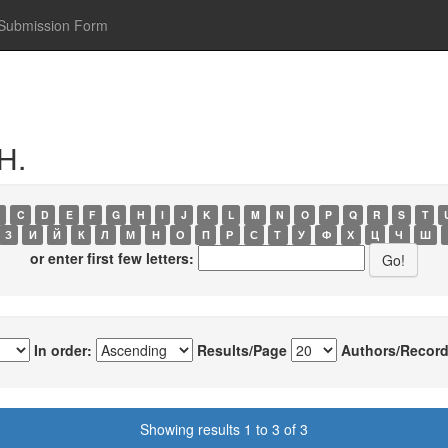
Submission Form
Н.
C
D
E
F
G
H
I
J
K
L
M
N
O
P
Q
R
S
T
З
И
Й
К
Л
М
Н
О
П
Р
С
Т
У
Ф
Х
Ц
Ч
Ш
or enter first few letters:
In order:
Results/Page
Authors/Record
Showing results 1 to 3 of 3