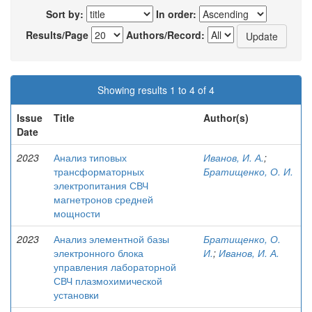
Sort by:
In order:
Results/Page
Authors/Record:
Showing results 1 to 4 of 4
Issue
Title
Author(s)
Date
2023
Анализ типовых
Иванов, И. А.
;
трансформаторных
Братищенко, О. И.
электропитания СВЧ
магнетронов средней
мощности
2023
Анализ элементной базы
Братищенко, О.
электронного блока
И.
;
Иванов, И. А.
управления лабораторной
СВЧ плазмохимической
установки