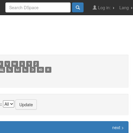
Log in:
Lang
U
V
W
X
Y
Z
Щ
Ъ
Ы
Ь
Э
Ю
Я
:
next >