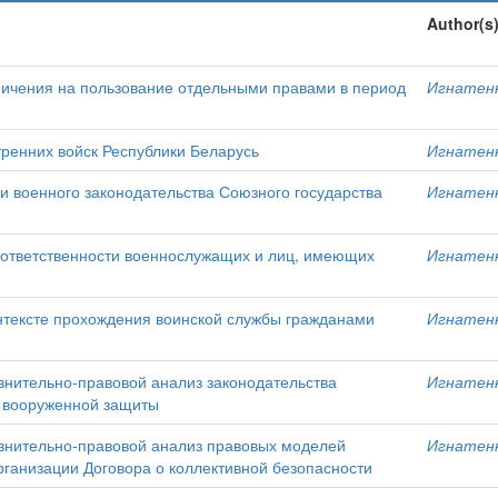
Author(s
ничения на пользование отдельными правами в период
Игнатенк
ренних войск Республики Беларусь
Игнатенк
и военного законодательства Союзного государства
Игнатенк
 ответственности военнослужащих и лиц, имеющих
Игнатенк
онтексте прохождения воинской службы гражданами
Игнатенк
внительно-правовой анализ законодательства
Игнатенк
е вооруженной защиты
авнительно-правовой анализ правовых моделей
Игнатенк
рганизации Договора о коллективной безопасности