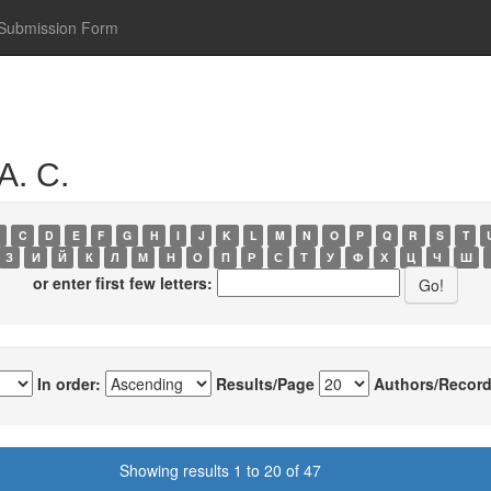
Submission Form
А. С.
C
D
E
F
G
H
I
J
K
L
M
N
O
P
Q
R
S
T
З
И
Й
К
Л
М
Н
О
П
Р
С
Т
У
Ф
Х
Ц
Ч
Ш
or enter first few letters:
In order:
Results/Page
Authors/Record
Showing results 1 to 20 of 47