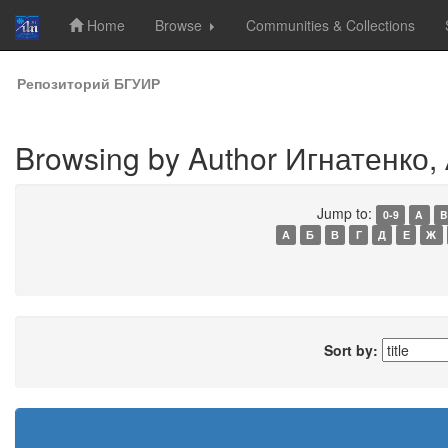
Home
Browse
Communities & Collections
Skip
Репозиторий БГУИР
navigation
Browsing by Author Игнатенко, 
Jump to:
0-9
A
B
А
Б
В
Г
Д
Е
Ж
Sort by: