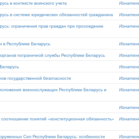
усь в контексте воинского учета
Игнатенк
русь в системе юридических обязанностей гражданина
Игнатенк
русь: ограничения прав граждан при прохождении
Игнатенк
и в Республике Беларусь
Игнатенк
органов пограничной службы Республики Беларусь
Игнатенк
 Беларусь
Игнатенк
нов государственной безопасности
Игнатенк
о положения военнослужащих Республики Беларусь и
Игнатенк
Игнатенк
 соотношение понятий «конституционная обязанность»
Игнатенк
оруженных Сил Республики Беларусь: особенности
Игнатенк