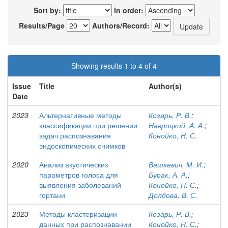
Sort by:
In order:
Results/Page
Authors/Record:
Showing results 1 to 4 of 4
Issue
Title
Author(s)
Date
2023
Альтернативные методы
Козарь, Р. В.
;
классификации при решении
Навроцкий, А. А.
;
задач распознавания
Конойко, Н. С.
эндоскопических снимков
2020
Анализ акустических
Вашкевич, М. И.
;
параметров голоса для
Бурак, А. А.
;
выявления заболеваний
Конойко, Н. С.
;
гортани
Долдова, В. С.
2023
Методы кластеризации
Козарь, Р. В.
;
данных при распознавании
Конойко, Н. С.
;