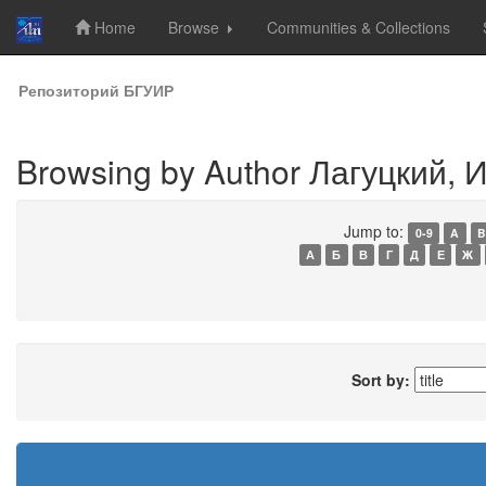
Home
Browse
Communities & Collections
Skip
Репозиторий БГУИР
navigation
Browsing by Author Лагуцкий, И
Jump to:
0-9
A
B
А
Б
В
Г
Д
Е
Ж
Sort by: