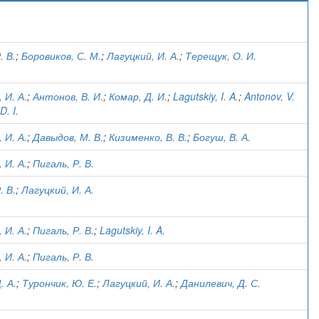
)
. В.
;
Боровиков, С. М.
;
Лагуцкий, И. А.
;
Терещук, О. И.
 И. А.
;
Антонов, В. И.
;
Комар, Д. И.
;
Lagutskiy, I. A.
;
Antonov, V.
D. I.
 И. А.
;
Давыдов, М. В.
;
Кизименко, В. В.
;
Богуш, В. А.
 И. А.
;
Пигаль, Р. В.
. В.
;
Лагуцкий, И. А.
 И. А.
;
Пигаль, Р. В.
;
Lagutskiy, I. A.
 И. А.
;
Пигаль, Р. В.
. А.
;
Турончик, Ю. Е.
;
Лагуцкий, И. А.
;
Данилевич, Д. С.