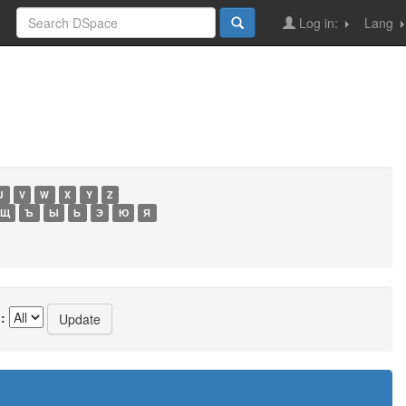
Log in:
Lang
U
V
W
X
Y
Z
Щ
Ъ
Ы
Ь
Э
Ю
Я
: