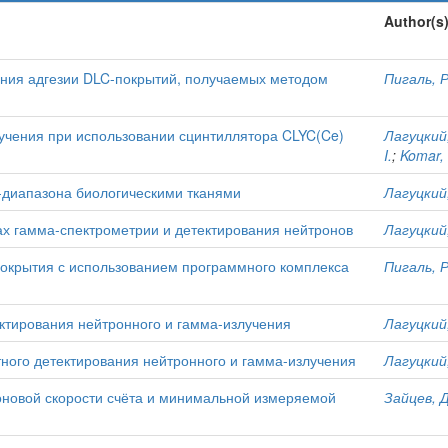
Author(s
ения адгезии DLC-покрытий, получаемых методом
Пигаль, Р
учения при использовании сцинтиллятора CLYC(Ce)
Лагуцкий,
I.
;
Komar, 
-диапазона биологическими тканями
Лагуцкий,
х гамма-спектрометрии и детектирования нейтронов
Лагуцкий,
окрытия с использованием программного комплекса
Пигаль, Р
ктирования нейтронного и гамма-излучения
Лагуцкий,
ого детектирования нейтронного и гамма-излучения
Лагуцкий,
новой скорости счёта и минимальной измеряемой
Зайцев, Д