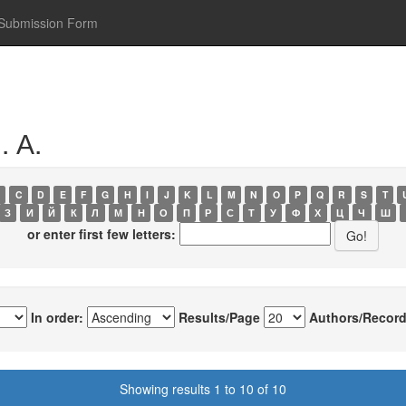
Submission Form
. А.
C
D
E
F
G
H
I
J
K
L
M
N
O
P
Q
R
S
T
З
И
Й
К
Л
М
Н
О
П
Р
С
Т
У
Ф
Х
Ц
Ч
Ш
or enter first few letters:
In order:
Results/Page
Authors/Record
Showing results 1 to 10 of 10