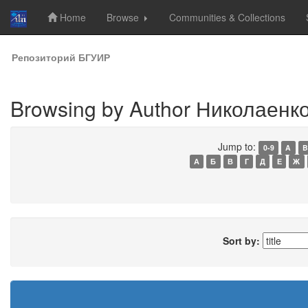
Home
Browse
Communities & Collections
Skip
Репозиторий БГУИР
navigation
Browsing by Author Николаенко
Jump to:
0-9
A
B
А
Б
В
Г
Д
Е
Ж
Sort by: