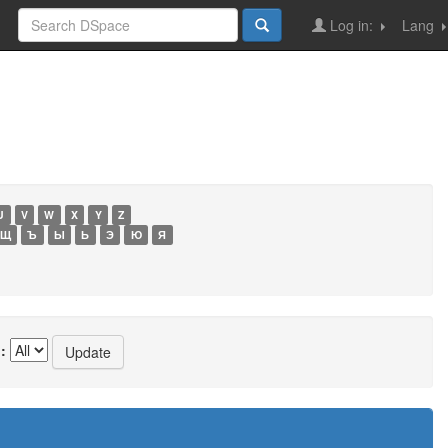
Log in:
Lang
U
V
W
X
Y
Z
Щ
Ъ
Ы
Ь
Э
Ю
Я
: