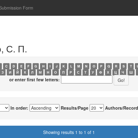
Submission Form
, С. П.
C
D
E
F
G
H
I
J
K
L
M
N
O
P
Q
R
S
T
З
И
Й
К
Л
М
Н
О
П
Р
С
Т
У
Ф
Х
Ц
Ч
Ш
or enter first few letters:
In order:
Results/Page
Authors/Record
Showing results 1 to 1 of 1