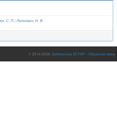
о, С. П.
;
Леонович, Н. В.
© 2014-2026,
Библиотека БГУИР
-
Обратная связь