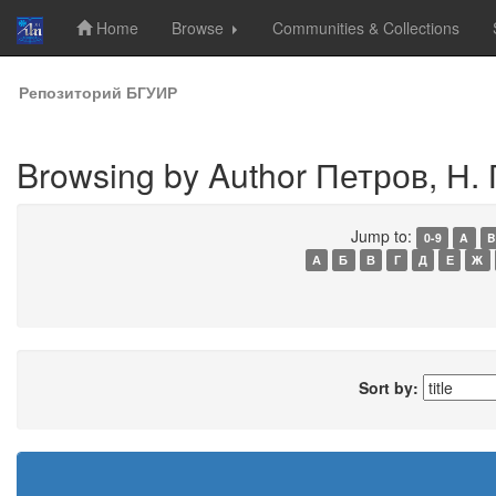
Home
Browse
Communities & Collections
Skip
Репозиторий БГУИР
navigation
Browsing by Author Петров, Н. 
Jump to:
0-9
A
B
А
Б
В
Г
Д
Е
Ж
Sort by: