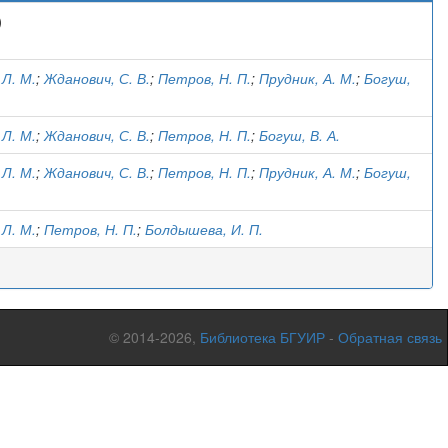
)
 Л. М.
;
Жданович, С. В.
;
Петров, Н. П.
;
Прудник, А. М.
;
Богуш,
 Л. М.
;
Жданович, С. В.
;
Петров, Н. П.
;
Богуш, В. А.
 Л. М.
;
Жданович, С. В.
;
Петров, Н. П.
;
Прудник, А. М.
;
Богуш,
 Л. М.
;
Петров, Н. П.
;
Болдышева, И. П.
© 2014-2026,
Библиотека БГУИР
-
Обратная связь