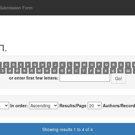
Submission Form
П.
C
D
E
F
G
H
I
J
K
L
M
N
O
P
Q
R
S
T
З
И
Й
К
Л
М
Н
О
П
Р
С
Т
У
Ф
Х
Ц
Ч
Ш
or enter first few letters:
In order:
Results/Page
Authors/Record
Showing results 1 to 4 of 4