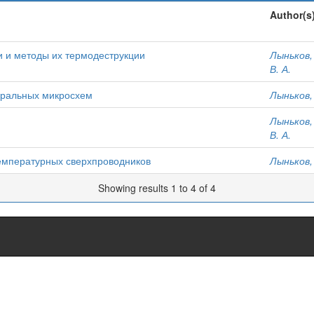
Author(s
 и методы их термодеструкции
Лыньков,
В. А.
егральных микросхем
Лыньков,
Лыньков,
В. А.
емпературных сверхпроводников
Лыньков,
Showing results 1 to 4 of 4