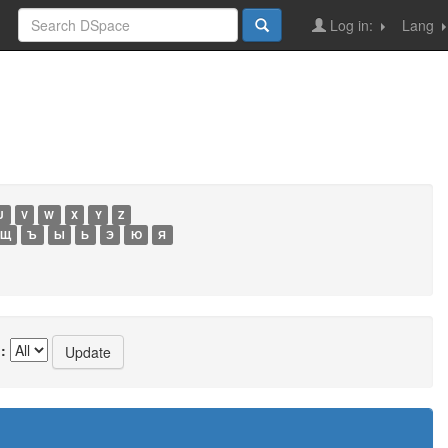
Log in:
Lang
U
V
W
X
Y
Z
Щ
Ъ
Ы
Ь
Э
Ю
Я
: