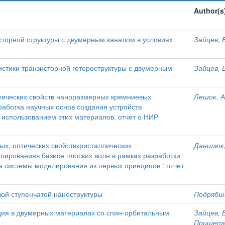
Author(s
торной структуры с двумерным каналом в условиях
Зайцев, В
истики транзисторной гетероструктуры с двумерным
Зайцев, В
тических свойств наноразмерных кремниевых
Лешок, А
работка научных основ создания устройств
с использованием этих материалов: отчет о НИР
х, оптических свойствкристаллических
Данилюк,
лированияв базисе плоских волн в рамках разработки
а системы моделирования из первых принципов : отчет
ой ступенчатой наноструктуры
Подрябин
ция в двумерных материалах со спин-орбитальным
Зайцев, В
Прищепа,