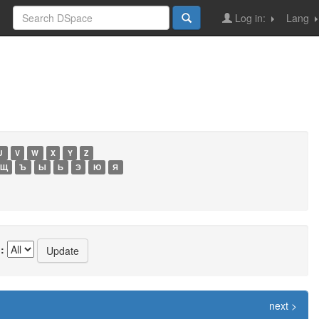
Log in:
Lang
U
V
W
X
Y
Z
Щ
Ъ
Ы
Ь
Э
Ю
Я
:
next >