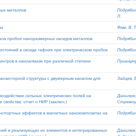
ных металлов
Подрябин
Л.
ах
Фам, В. Т
ала пробоя наноразмерных оксидов металлов
Подрябин
стояний в оксиде гафния при электрическом пробое
Подрябин
центров в наноалмазе при различной степени
Пушкарчук
анзисторной структуры с двумерным каналом для
Зайцев, В
воздействии сильных электрических полей на
Данилюк,
свойства: отчет о НИР (заключ.)
Стремоус
анспортных эффектов в магнитных нанокомпозитах на
Подрябин
ний и реализующих их элементов и интегрированных
Данилюк,