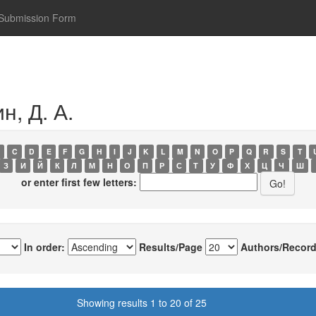
Submission Form
н, Д. А.
C
D
E
F
G
H
I
J
K
L
M
N
O
P
Q
R
S
T
З
И
Й
К
Л
М
Н
О
П
Р
С
Т
У
Ф
Х
Ц
Ч
Ш
or enter first few letters:
In order:
Results/Page
Authors/Record
Showing results 1 to 20 of 25