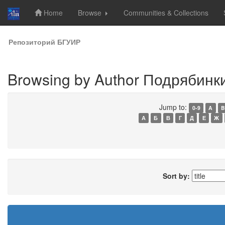
Home
Browse
Communities & Collections
Skip
Репозиторий БГУИР
navigation
Browsing by Author Подрябинки
Jump to:
0-9
A
B
А
Б
В
Г
Д
Е
Ж
Sort by: