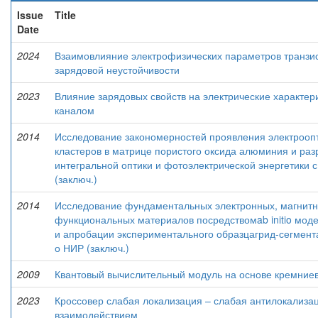
Issue
Title
Date
2024
Взаимовлияние электрофизических параметров транзис
зарядовой неустойчивости
2023
Влияние зарядовых свойств на электрические характер
каналом
2014
Исследование закономерностей проявления электрооп
кластеров в матрице пористого оксида алюминия и раз
интегральной оптики и фотоэлектрической энергетики 
(заключ.)
2014
Исследование фундаментальных электронных, магнитны
функциональных материалов посредствомab initio моде
и апробации экспериментального образцагрид-сегмент
о НИР (заключ.)
2009
Квантовый вычислительный модуль на основе кремниев
2023
Кроссовер слабая локализация – слабая антилокализа
взаимодействием