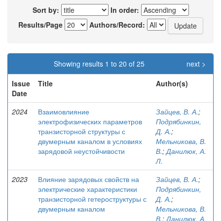
Sort by:
In order:
Results/Page
Authors/Record:
Showing results 1 to 20 of 25
next >
Issue
Title
Author(s)
Date
2024
Взаимовлияние
Зайцев, В. А.
;
электрофизических параметров
Подрябинкин,
транзисторной структуры с
Д. А.
;
двумерным каналом в условиях
Мельникова, В.
зарядовой неустойчивости
В.
;
Данилюк, А.
Л.
2023
Влияние зарядовых свойств на
Зайцев, В. А.
;
электрические характеристики
Подрябинкин,
транзисторной гетероструктуры с
Д. А.
;
двумерным каналом
Мельникова, В.
В.
;
Данилюк, А.