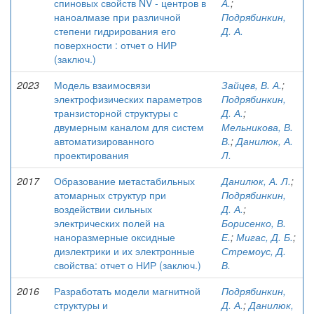
спиновых свойств NV - центров в
А.
;
наноалмазе при различной
Подрябинкин,
степени гидрирования его
Д. А.
поверхности : отчет о НИР
(заключ.)
2023
Модель взаимосвязи
Зайцев, В. А.
;
электрофизических параметров
Подрябинкин,
транзисторной структуры с
Д. А.
;
двумерным каналом для систем
Мельникова, В.
автоматизированного
В.
;
Данилюк, А.
проектирования
Л.
2017
Образование метастабильных
Данилюк, А. Л.
;
атомарных структур при
Подрябинкин,
воздействии сильных
Д. А.
;
электрических полей на
Борисенко, В.
наноразмерные оксидные
Е.
;
Мигас, Д. Б.
;
диэлектрики и их электронные
Стремоус, Д.
свойства: отчет о НИР (заключ.)
В.
2016
Разработать модели магнитной
Подрябинкин,
структуры и
Д. А.
;
Данилюк,