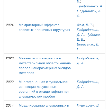
В.
;
Трафименко, А.
Г.
;
Данилюк, А.
Л.
2024
Мемристорный эффект в
Фам, В. Т.
;
слоистых пленочных структурах
Подрябинкин,
Д. А.
;
Чубенко,
Е. Б.
;
Борисенко, В.
Е.
2020
Механизм токопереноса в
Подрябинкин,
метастабильной области канала
Д. А.
пробоя наноразмерных оксидов
металлов
2022
Многофононная и туннельная
Подрябинкин,
ионизация ловушечных
Д. А.
состояний в оксиде гафния при
электрическом пробое
2014
Моделирование электронных и
Пушкарчук, В.