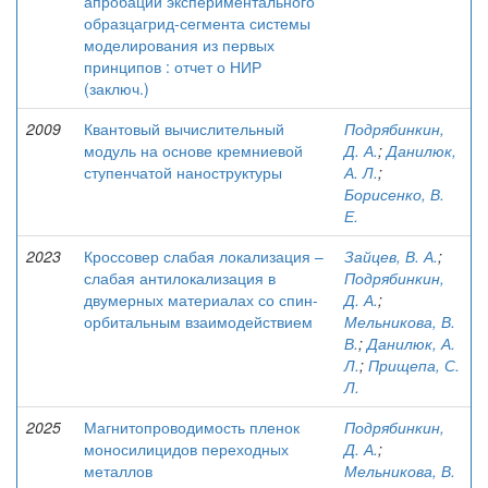
апробации экспериментального
образцагрид-сегмента системы
моделирования из первых
принципов : отчет о НИР
(заключ.)
2009
Квантовый вычислительный
Подрябинкин,
модуль на основе кремниевой
Д. А.
;
Данилюк,
ступенчатой наноструктуры
А. Л.
;
Борисенко, В.
Е.
2023
Кроссовер слабая локализация –
Зайцев, В. А.
;
слабая антилокализация в
Подрябинкин,
двумерных материалах со спин-
Д. А.
;
орбитальным взаимодействием
Мельникова, В.
В.
;
Данилюк, А.
Л.
;
Прищепа, С.
Л.
2025
Магнитопроводимость пленок
Подрябинкин,
моносилицидов переходных
Д. А.
;
металлов
Мельникова, В.