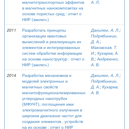
магнитотранспортных эффектов
А. Л.
в магнитных нанокомпозитах на
основе пористых сред : отчет о
НИР (заключ.)
2011
Разработать принципы
Данилюк, А. Л.
;
организации квантовых
Подрябинкин,
вычислений и реализующих их
Д. А.
;
элементов и интегрированных
Маковская, Т.
систем обработки информации
И.
;
Кухарев, А.
на основе наноструктур : отчет о
В.
;
Андреенко,
НИР (заключ.)
А. В.
2014
Разработка механизмов и
Данилюк, А. Л.
;
моделей электронных и
Подрябинкин,
магнитных свойств
Д. А.
;
Кухарев,
магнитофункционализированных
А. В.
углеродных нанотрубок
(МФУНТ), поглощения ими
электромагнитного излучения в
широком диапазоне частот для
создания элементов , устройств
на их основе : отчет о НИР