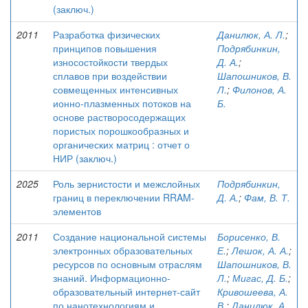
(заключ.)
2011
Разработка физических
Данилюк, А. Л.
;
принципов повышения
Подрябинкин,
износостойкости твердых
Д. А.
;
сплавов при воздействии
Шапошников, В.
совмещенных интенсивных
Л.
;
Филонов, А.
ионно-плазменных потоков на
Б.
основе растворосодержащих
пористых порошкообразных и
органических матриц : отчет о
НИР (заключ.)
2025
Роль зернистости и межслойных
Подрябинкин,
границ в переключении RRAM-
Д. А.
;
Фам, В. Т.
элементов
2011
Создание национальной системы
Борисенко, В.
электронных образовательных
Е.
;
Лешок, А. А.
;
ресурсов по основным отраслям
Шапошников, В.
знаний. Информационно-
Л.
;
Мигас, Д. Б.
;
образовательный интернет-сайт
Кривошеева, А.
по нанотехнологиям и
В.
;
Данилюк, А.