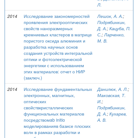
Л.
2014
Исследование закономерностей
Лешок, А. А.
;
проявления электрооптических
Подрябинкин,
свойств наноразмерных
Д. А.
;
Кацуба, П.
кремниевых кластеров в матрице
С.
;
Ларченко,
пористого оксида алюминия и
М. В.
разработка научных основ
создания устройств интегральной
оптики и фотоэлектрической
энергетики с использованием
этих материалов: отчет о НИР
(заключ.)
2014
Исследование фундаментальных
Данилюк, А. Л.
;
электронных, магнитных,
Маковская, Т.
оптических
И.
;
свойствкристаллических
Подрябинкин,
функциональных материалов
Д. А.
;
Кухарев,
посредствомab initio
А. В.
моделированияв базисе плоских
волн в рамках разработки и