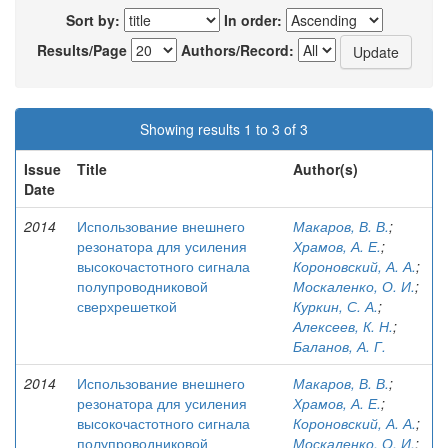
Sort by:
In order:
Results/Page
Authors/Record:
Showing results 1 to 3 of 3
Issue
Title
Author(s)
Date
2014
Использование внешнего
Макаров, В. В.
;
резонатора для усиления
Храмов, А. Е.
;
высокочастотного сигнала
Короновский, А. А.
;
полупроводниковой
Москаленко, О. И.
;
сверхрешеткой
Куркин, С. А.
;
Алексеев, К. Н.
;
Баланов, А. Г.
2014
Использование внешнего
Макаров, В. В.
;
резонатора для усиления
Храмов, А. Е.
;
высокочастотного сигнала
Короновский, А. А.
;
полупроводниковой
Москаленко, О. И.
;