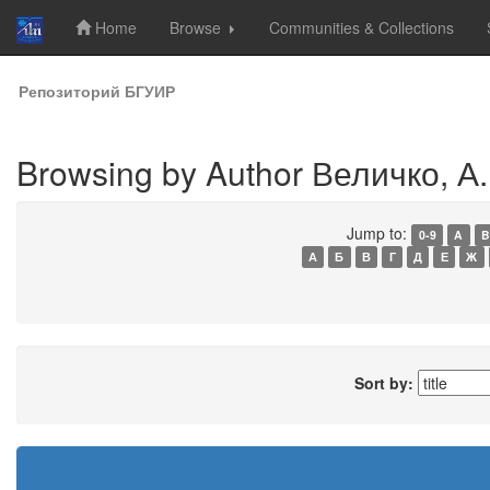
Home
Browse
Communities & Collections
Skip
Репозиторий БГУИР
navigation
Browsing by Author Величко, А.
Jump to:
0-9
A
B
А
Б
В
Г
Д
Е
Ж
Sort by: