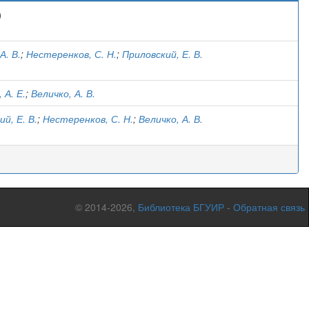
)
А. В.
;
Нестеренков, С. Н.
;
Приловский, Е. В.
 А. Е.
;
Величко, А. В.
й, Е. В.
;
Нестеренков, С. Н.
;
Величко, А. В.
© 2014-2026,
Библиотека БГУИР
-
Обратная связь