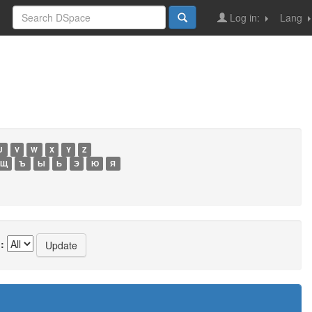
Log in:
Lang
U
V
W
X
Y
Z
Щ
Ъ
Ы
Ь
Э
Ю
Я
: