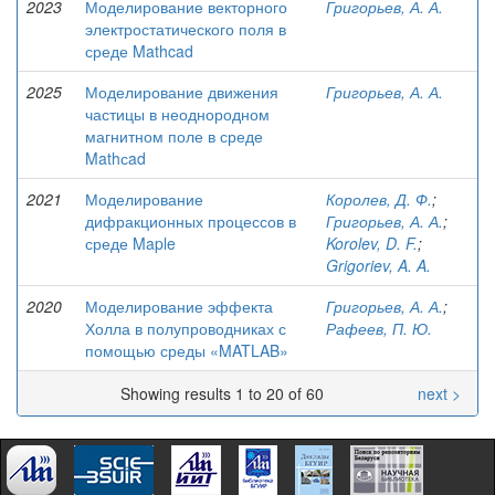
2023
Моделирование векторного
Григорьев, А. А.
электростатического поля в
среде Mathcad
2025
Моделирование движения
Григорьев, А. А.
частицы в неоднородном
магнитном поле в среде
Mathсad
2021
Моделирование
Королев, Д. Ф.
;
дифракционных процессов в
Григорьев, А. А.
;
среде Maple
Korolev, D. F.
;
Grigoriev, A. A.
2020
Моделирование эффекта
Григорьев, А. А.
;
Холла в полупроводниках с
Рафеев, П. Ю.
помощью среды «MATLAB»
Showing results 1 to 20 of 60
next >