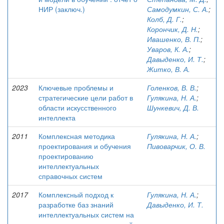
НИР (заключ.)
Самодумкин, С. А.
;
Колб, Д. Г.
;
Корончик, Д. Н.
;
Ивашенко, В. П.
;
Уваров, К. А.
;
Давыденко, И. Т.
;
Житко, В. А.
2023
Ключевые проблемы и
Голенков, В. В.
;
стратегические цели работ в
Гулякина, Н. А.
;
области искусственного
Шункевич, Д. В.
интеллекта
2011
Комплексная методика
Гулякина, Н. А.
;
проектирования и обучения
Пивоварчик, О. В.
проектированию
интеллектуальных
справочных систем
2017
Комплексный подход к
Гулякина, Н. А.
;
разработке баз знаний
Давыденко, И. Т.
интеллектуальных систем на