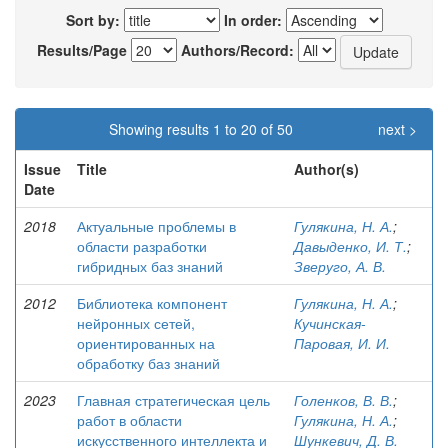
Sort by:
In order:
Results/Page
Authors/Record:
Showing results 1 to 20 of 50
next >
Issue
Title
Author(s)
Date
2018
Актуальные проблемы в
Гулякина, Н. А.
;
области разработки
Давыденко, И. Т.
;
гибридных баз знаний
Зверуго, А. В.
2012
Библиотека компонент
Гулякина, Н. А.
;
нейронных сетей,
Кучинская-
ориентированных на
Паровая, И. И.
обработку баз знаний
2023
Главная стратегическая цель
Голенков, В. В.
;
работ в области
Гулякина, Н. А.
;
искусственного интеллекта и
Шункевич, Д. В.