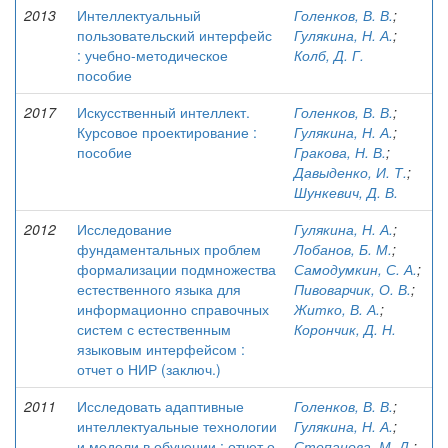
2013
Интеллектуальный
Голенков, В. В.
;
пользовательский интерфейс
Гулякина, Н. А.
;
: учебно-методическое
Колб, Д. Г.
пособие
2017
Искусственный интеллект.
Голенков, В. В.
;
Курсовое проектирование :
Гулякина, Н. А.
;
пособие
Гракова, Н. В.
;
Давыденко, И. Т.
;
Шункевич, Д. В.
2012
Исследование
Гулякина, Н. А.
;
фундаментальных проблем
Лобанов, Б. М.
;
формализации подмножества
Самодумкин, С. А.
;
естественного языка для
Пивоварчик, О. В.
;
информационно справочных
Житко, В. А.
;
систем с естественным
Корончик, Д. Н.
языковым интерфейсом :
отчет о НИР (заключ.)
2011
Исследовать адаптивные
Голенков, В. В.
;
интеллектуальные технологии
Гулякина, Н. А.
;
и модели в обучении : отчет о
Степанова, М. Д.
;