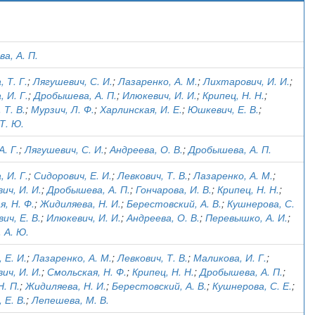
)
а, А. П.
 Т. Г.
;
Лягушевич, С. И.
;
Лазаренко, А. М.
;
Лихтарович, И. И.
;
 И. Г.
;
Дробышева, А. П.
;
Илюкевич, И. И.
;
Крипец, Н. Н.
;
 Т. В.
;
Мурзич, Л. Ф.
;
Харлинская, И. Е.
;
Юшкевич, Е. В.
;
Т. Ю.
А. Г.
;
Лягушевич, С. И.
;
Андреева, О. В.
;
Дробышева, А. П.
 И. Г.
;
Сидорович, Е. И.
;
Левкович, Т. В.
;
Лазаренко, А. М.
;
ич, И. И.
;
Дробышева, А. П.
;
Гончарова, И. В.
;
Крипец, Н. Н.
;
, Н. Ф.
;
Жидиляева, Н. И.
;
Берестовский, А. В.
;
Кушнерова, С.
ич, Е. В.
;
Илюкевич, И. И.
;
Андреева, О. В.
;
Перевышко, А. И.
;
 А. Ю.
 Е. И.
;
Лазаренко, А. М.
;
Левкович, Т. В.
;
Маликова, И. Г.
;
ич, И. И.
;
Смольская, Н. Ф.
;
Крипец, Н. Н.
;
Дробышева, А. П.
;
. П.
;
Жидиляева, Н. И.
;
Берестовский, А. В.
;
Кушнерова, С. Е.
;
 Е. В.
;
Лепешева, М. В.