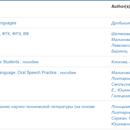
Author(s
languages
Дробышев
, ФТК, ФРЭ, ВФ
Шелягова,
Маликова,
Левкович,
Бергель, 
e Students : пособие
Клокова, 
anguage. Oral Speech Practice : пособие
Маликова,
Лихтаров
Смольская
Е.
;
Юшкев
Галецкая,
анию научно-технической литературы (на основе
Лозицкая,
Лихтаров
Сержан, Н
Юшкевич,