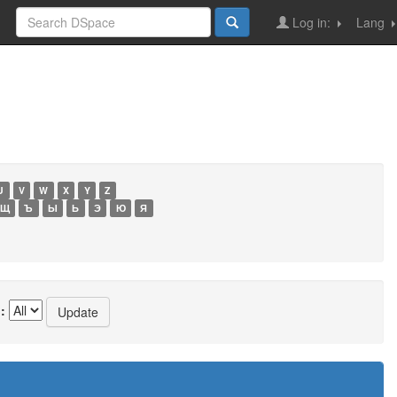
Log in:
Lang
U
V
W
X
Y
Z
Щ
Ъ
Ы
Ь
Э
Ю
Я
: