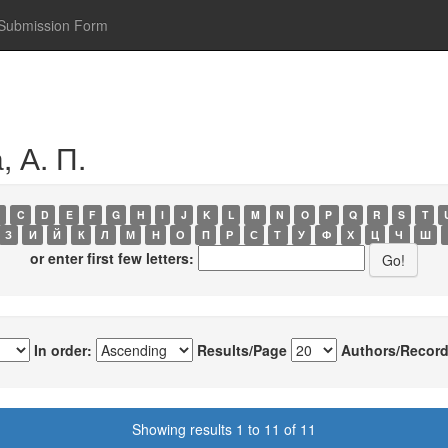
Submission Form
 А. П.
C
D
E
F
G
H
I
J
K
L
M
N
O
P
Q
R
S
T
З
И
Й
К
Л
М
Н
О
П
Р
С
Т
У
Ф
Х
Ц
Ч
Ш
or enter first few letters:
In order:
Results/Page
Authors/Record
Showing results 1 to 11 of 11