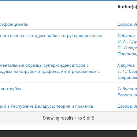
Author(s
 коэффициенты
Егоров, А
а его основе с катодом на базе структурированных
Лабунов, 
И. А.
;
Пру
С.
;
Говоро
Портнов,
иментальные образцы суперконденсаторов с
Лабунов, 
одных нанотрубок и графена, интегрированных с
Т. Г.
;
Егор
Сафрошки
нанотрубок
Табулина,
Егоров, А
й в Республике Беларусь: теория и практика
Егоров, А
Showing results 1 to 5 of 5