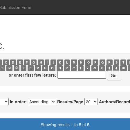
Submission Form
С.
C
D
E
F
G
H
I
J
K
L
M
N
O
P
Q
R
S
T
З
И
Й
К
Л
М
Н
О
П
Р
С
Т
У
Ф
Х
Ц
Ч
Ш
or enter first few letters:
In order:
Results/Page
Authors/Record
Showing results 1 to 5 of 5