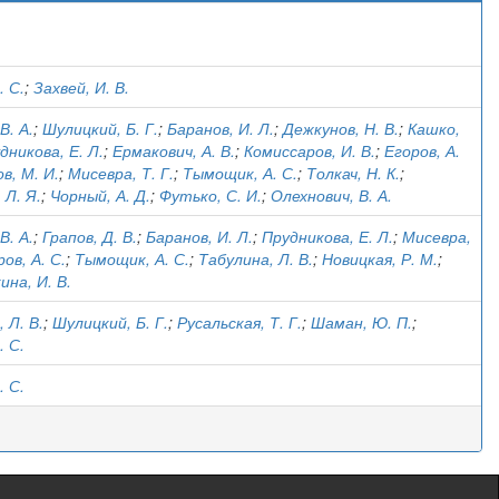
)
. С.
;
Захвей, И. В.
В. А.
;
Шулицкий, Б. Г.
;
Баранов, И. Л.
;
Дежкунов, Н. В.
;
Кашко,
дникова, Е. Л.
;
Ермакович, А. В.
;
Комиссаров, И. В.
;
Егоров, А.
в, М. И.
;
Мисевра, Т. Г.
;
Тымощик, А. С.
;
Толкач, Н. К.
;
 Л. Я.
;
Чорный, А. Д.
;
Футько, С. И.
;
Олехнович, В. А.
В. А.
;
Грапов, Д. В.
;
Баранов, И. Л.
;
Прудникова, Е. Л.
;
Мисевра,
ов, А. С.
;
Тымощик, А. С.
;
Табулина, Л. В.
;
Новицкая, Р. М.
;
на, И. В.
 Л. В.
;
Шулицкий, Б. Г.
;
Русальская, Т. Г.
;
Шаман, Ю. П.
;
. С.
. С.