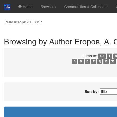
Home
Browse
Communities & Collections
Skip
Репозиторий БГУИР
navigation
Browsing by Author Егоров, А. 
Jump to:
0-9
A
B
А
Б
В
Г
Д
Е
Ж
Sort by: