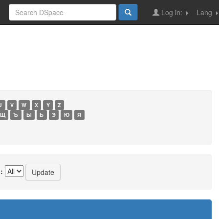
Log in:
Lang
U
V
W
X
Y
Z
Щ
Ъ
Ы
Ь
Э
Ю
Я
: