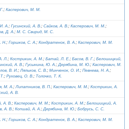
Г.
;
Касперович, М. М.
И. А.
;
Гусинский, А. В.
;
Сайков, А. В.
;
Касперович, М. М.
;
в, Д. А.
;
М. С. Свирид, М. С.
. Н.
;
Горшков, С. А.
;
Кондратенок, В. А.
;
Касперович, М. М.
А. Л.
;
Кострикин, А. М.
;
Батай, Л. Е.
;
Басов, В. Г.
;
Белошицкий,
инский, А. В.
;
Гусынина, Ю. А.
;
Дерябина, М. Ю.
;
Касперович, М.
лов, В. И.
;
Ляльков, С. В.
;
Минченок, О. И.
;
Певнева, Н. А.
;
 Т.
;
Руховец, О. В.
;
Толочко, Т. К.
, М. А.
;
Липатников, В. П.
;
Касперович, М. М.
;
Кострикин, А.
кий, А. В.
, А. В.
;
Касперович, М. М.
;
Кострикин, А. М.
;
Белошицкий, А.
, А. В.
;
Копшай, А. А.
;
Дерябина, М. Ю.
;
Бобрусь, С. С.
. Н.
;
Горшков, С. А.
;
Кондратенок, В. А.
;
Касперович, М. М.