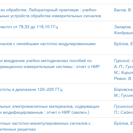
их обработки. Лабораторный практикум : учебно-
Басов, В. 
альных устройств обработки измерительных сигналов
астот от 78,33 до 118,10 ГГц
Захаров, 
Кондрашо
гналов с линейными частотно-модулированными
Буйлов, Е
 и внедрение учебно-методических пособий по
Гурский, 
ормационно-измерительные системы : отчет о НИР
А. П.
;
Гус
М.
;
Кирил
Ревин, В.
стоты в диапазоне 120–220 ГГц
Боровская
М.
;
Гусинс
льных электромагнитных материалов, содержащих
Гусинский
и модифицированные : отчет о НИР (заключ.)
П.
;
Сайков
етных частотно-манипулированных сигналов с
Буйлов, Е
нтенных решетках