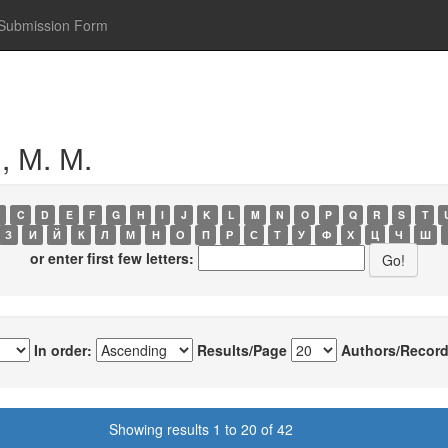
Submission Form
, М. М.
C
D
E
F
G
H
I
J
K
L
M
N
O
P
Q
R
S
T
З
И
Й
К
Л
М
Н
О
П
Р
С
Т
У
Ф
Х
Ц
Ч
Ш
or enter first few letters:
In order:
Results/Page
Authors/Record
Showing results 1 to 20 of 42