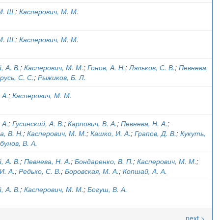
М. Ш.
;
Касперович, М. М.
М. Ш.
;
Касперович, М. М.
, А. В.
;
Касперович, М. М.
;
Гонов, А. Н.
;
Ляльков, С. В.
;
Певнева,
русь, С. С.
;
Рыжиков, Б. Л.
 А.
;
Касперович, М. М.
 А.
;
Гусинский, А. В.
;
Карпович, В. А.
;
Певнева, Н. А.
;
, В. Н.
;
Касперович, М. М.
;
Кашко, И. А.
;
Грапов, Д. В.
;
Кукуть,
бунов, В. А.
, А. В.
;
Певнева, Н. А.
;
Бондаренко, В. П.
;
Касперович, М. М.
;
И. А.
;
Редько, С. В.
;
Боровская, М. А.
;
Копшай, А. А.
, А. В.
;
Касперович, М. М.
;
Богуш, В. А.
next >