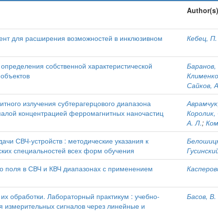
Author(s
ент для расширения возможностей в инклюзивном
Кебец, П.
 определения собственной характеристической
Баранов, 
 объектов
Клименко,
Сайков, А
итного излучения субтерагерцового диапазона
Аврамчук,
 малой концентрацией ферромагнитных наночастиц
Королик, 
А. Л.
;
Ком
чи СВЧ-устройств : методические указания к
Белошицк
ских специальностей всех форм обучения
Гусинский
го поля в СВЧ и КВЧ диапазонах с применением
Касперов
их обработки. Лабораторный практикум : учебно-
Басов, В. 
ния измерительных сигналов через линейные и