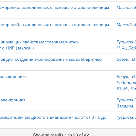
измерений, выполненных с помощью эталона единицы
Маскей, 
измерений, выполненных с помощью эталона единицы
Маскей, 
анирующих свойств массивов магнитно-
Гусинский
 о НИР (заключ.)
Н. А.
;
Боб
ов для создания экранированных малогабаритных
Богуш, В.
оэлектроники
Богуш, В.
Родионова
Ю. М.
;
Ла
оэлектроники
Гусинский
Захаров, 
змерителей мощности в диапазоне частот от 37,5 до
Гусинский
Showing results 1 to 20 of 42