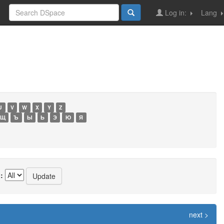
Log in:
Lang
U
V
W
X
Y
Z
Щ
Ъ
Ы
Ь
Э
Ю
Я
:
next >