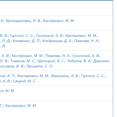
)
 А.
;
Белоцерковец, И. В.
;
Касперович, М. М.
В. В.
;
Гурский, С. С.
;
Гусинский, А. В.
;
Касперович, М. М.
;
 П. Д.
;
Клименко, Д. П.
;
Кондрашов, Д. А.
;
Певнева, Н. А.
;
. В.
 А. В.
;
Касперович, М. М.
;
Певнева, Н. А.
;
Гусинский, А. В.
;
О. В.
;
Тиванов, М. С.
;
Шулицкий, Б. Г.
;
Лабунов, В. А.
;
Данилюк,
иссаров, И. В.
;
Прищепа, С. Л.
ий, А. П.
;
Касперович, М. М.
;
Ворошень, А. В.
;
Гурский, С. С.
;
, А. В.
;
Свирид, М. С.
ич, М. М.
Г.
;
Касперович, М. М.