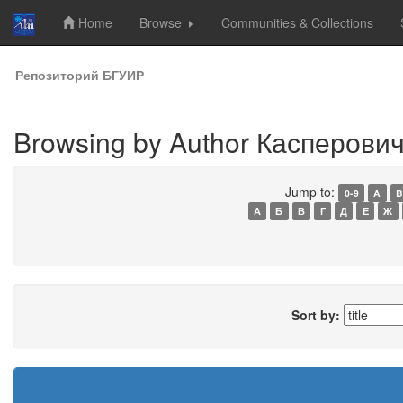
Home
Browse
Communities & Collections
Skip
Репозиторий БГУИР
navigation
Browsing by Author Касперович
Jump to:
0-9
A
B
А
Б
В
Г
Д
Е
Ж
Sort by: