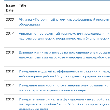
Issue
Title
Date
2023
VR-игра «Потерянный ключ» как эффективный инструм
образовании
2014
Аппаратно-программный комплекс для исследования и
частоты органических, неорганических и биологических
2016
Влияние магнитных потерь на поглощение электромагн
нанокомпозитами на основе углеродных нанотрубок с
2012
Измерение модулей коэффициентов отражения и переда
лабораторной работе Р.8 для студентов радио-техниче
2014
Измерение плотности потока энергии электромагнитно
малогабаритной экранированной камеры
2010
Измерительные сигналы и функциональные устройства 
методическое пособие : в 3 ч. Ч. 2 : Анализ прохожде
нелинейные цепи