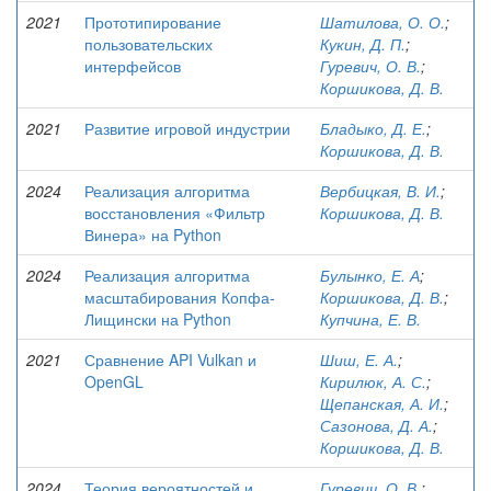
2021
Прототипирование
Шатилова, О. О.
;
пользовательских
Кукин, Д. П.
;
интерфейсов
Гуревич, О. В.
;
Коршикова, Д. В.
2021
Развитие игровой индустрии
Бладыко, Д. Е.
;
Коршикова, Д. В.
2024
Реализация алгоритма
Вербицкая, В. И.
;
восстановления «Фильтр
Коршикова, Д. В.
Винера» на Python
2024
Реализация алгоритма
Булынко, Е. А
;
масштабирования Копфа-
Коршикова, Д. В.
;
Лищински на Python
Купчина, Е. В.
2021
Сравнение API Vulkan и
Шиш, Е. А.
;
OpenGL
Кирилюк, А. С.
;
Щепанская, А. И.
;
Сазонова, Д. А.
;
Коршикова, Д. В.
2024
Теория вероятностей и
Гуревич, О. В.
;