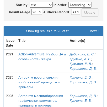
Sort by:
In order:
Results/Page
Authors/Record:
Showing results 1 to 20 of 21
next >
Issue
Title
Author(s)
Date
2021
Аction-Adventure. Разбор ЦА и
Дубинина, В. С.
;
особенностей жанра
Грудько, А. В.
;
Кузьмин, Е. В.
;
Коршикова, Д. В.
2025
Алгоритм восстановления
Купчина, Е. В.
;
изображений: принципы и
Коршикова, Д. В.
примеры
2025
Алгоритм масштабирования
Коршикова, Д. В.
;
графических элементов:
Купчина, Е. В.
принципы и примеры