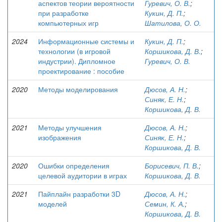
аспектов теории вероятности
Гуревич, О. В.
;
при разработке
Кукин, Д. П.
;
компьютерных игр
Шатилова, О. О.
2024
Информационные системы и
Кукин, Д. П.
;
технологии (в игровой
Коршикова, Д. В.
;
индустрии). Дипломное
Гуревич, О. В.
проектирование : пособие
2020
Методы моделирования
Дюсов, А. Н.
;
Синяк, Е. Н.
;
Коршикова, Д. В.
2021
Методы улучшения
Дюсов, А. Н.
;
изображения
Синяк, Е. Н.
;
Коршикова, Д. В.
2020
Ошибки определения
Борисевич, П. В.
;
целевой аудитории в играх
Коршикова, Д. В.
2021
Пайплайн разработки 3D
Дюсов, А. Н.
;
моделей
Семин, К. А.
;
Коршикова, Д. В.