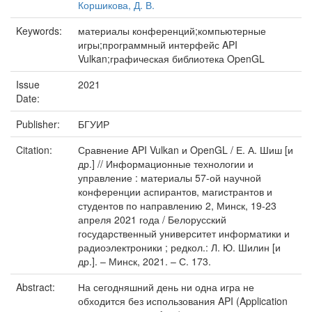
Коршикова, Д. В.
Keywords:
материалы конференций;компьютерные
игры;программный интерфейс API
Vulkan;графическая библиотека OpenGL
Issue
2021
Date:
Publisher:
БГУИР
Citation:
Сравнение API Vulkan и OpenGL / Е. А. Шиш [и
др.] // Информационные технологии и
управление : материалы 57-ой научной
конференции аспирантов, магистрантов и
студентов по направлению 2, Минск, 19-23
апреля 2021 года / Белорусский
государственный университет информатики и
радиоэлектроники ; редкол.: Л. Ю. Шилин [и
др.]. – Минск, 2021. – С. 173.
Abstract:
На сегодняшний день ни одна игра не
обходится без использования API (Application