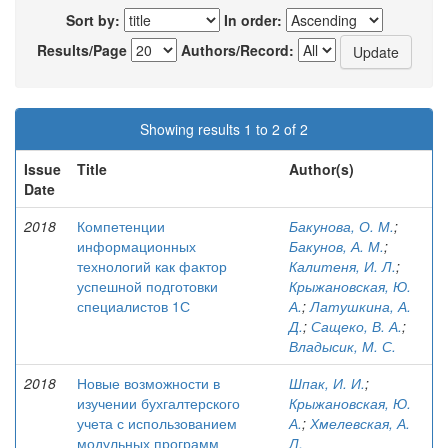
Sort by:
In order:
Results/Page
Authors/Record:
Showing results 1 to 2 of 2
Issue
Title
Author(s)
Date
2018
Компетенции
Бакунова, О. М.
;
информационных
Бакунов, А. М.
;
технологий как фактор
Калитеня, И. Л.
;
успешной подготовки
Крыжановская, Ю.
специалистов 1С
А.
;
Латушкина, А.
Д.
;
Сащеко, В. А.
;
Владысик, М. С.
2018
Новые возможности в
Шпак, И. И.
;
изучении бухгалтерского
Крыжановская, Ю.
учета с использованием
А.
;
Хмелевская, А.
модульных программ
Л.