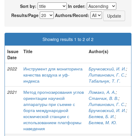
Sort by:
In order:
Results/Page
Authors/Record:
Showing results 1 to 2 of 2
Issue
Title
Author(s)
Date
2022
Инструмент для мониторинга
Бручковский, И. И.
;
качества воздуха и уф-
Литвинович, Г. С.
;
индекса
Табальчук, Т. Г.
2021
Метод прогнозирования углов
Ломако, А. А.
;
ориентации научной
Станчик, В. В.
;
аппаратуры при съемке с
Литвинович, Г. С.
;
борта международной
Бручковский, И. И.
;
космической станции с
Беляев, Б. И.
;
использованием платформы
Беляев, М. Ю.
наведения