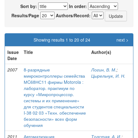
Sort by:
In order:
Results/Page
Authors/Record:
Showing results 1 to 20 of 24
next >
Issue
Title
Author(s)
Date
2007
8-разрядные
Логин, В. М.
;
микроконтроллеры семейства
Цырельчук, И. Н.
МC68НС11 фирмы Motorola :
лаборатор. практикум по
курсу «Микропроцессор.
системы и их применение»
для студентов специальности
I-38 02 03 «Техн. обеспечение
безопасности» всех форм
обучения
2011
Автоматизация
Толстая, А. И.
;