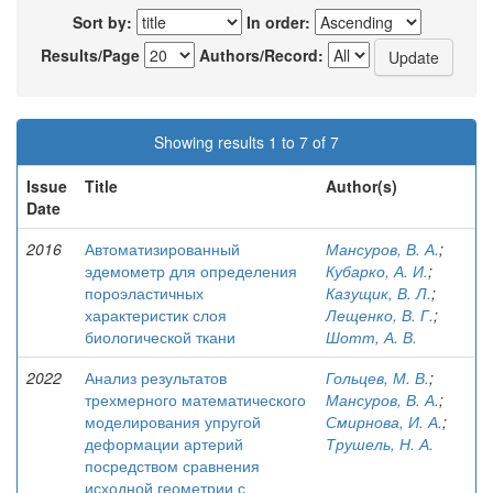
Sort by:
In order:
Results/Page
Authors/Record:
Showing results 1 to 7 of 7
Issue
Title
Author(s)
Date
2016
Автоматизированный
Мансуров, В. А.
;
эдемометр для определения
Кубарко, А. И.
;
пороэластичных
Казущик, В. Л.
;
характеристик слоя
Лещенко, В. Г.
;
биологической ткани
Шотт, А. В.
2022
Анализ результатов
Гольцев, М. В.
;
трехмерного математического
Мансуров, В. А.
;
моделирования упругой
Смирнова, И. А.
;
деформации артерий
Трушель, Н. А.
посредством сравнения
исходной геометрии с