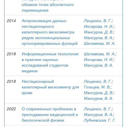
облаком точек абсолютного
перемещения
2014
Аппроксимация данных
Лещенко, В. Г.
;
нестационарного
Инсарова, Н. И.
;
капиллярного вискозиметра
Мансуров, Д. В.
;
рядом экспоненциальных
Мансуров, В. А.
;
ортонормированных функций
Шеламова, М. А.
2018
Информационные технологии
Шеламова, М. А.
;
в практике научных
Инсарова, Н. И.
;
исследований студентов-
Мансуров, В. А.
медиков
2018
Нестационарный
Лещенко, В. Г.
;
капиллярный вискозиметр для
Гольцев, М. В.
;
крови
Мансуров, Д. В.
;
Мансуров, В. А.
2022
О современных проблемах в
Лещенко, В. Г.
;
преподавании медицинской и
Мансуров, В. А.
;
биологической физики
Лубневская, Г. Г.