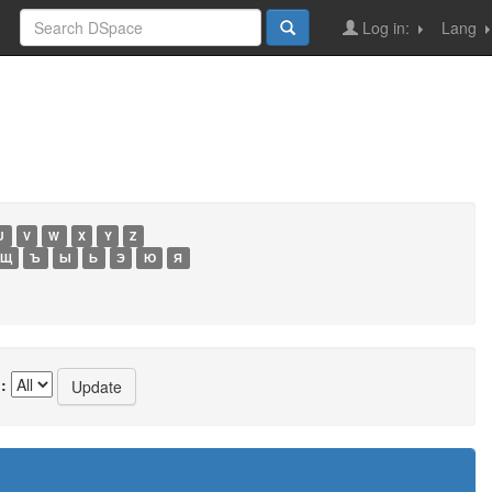
Log in:
Lang
U
V
W
X
Y
Z
Щ
Ъ
Ы
Ь
Э
Ю
Я
: