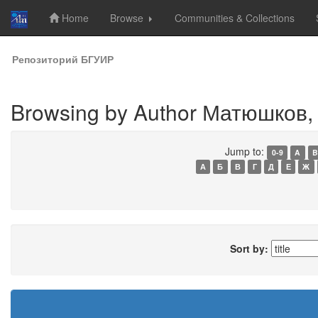
Home
Browse
Communities & Collections
Skip
Репозиторий БГУИР
navigation
Browsing by Author Матюшков, 
Jump to:
0-9
A
B
А
Б
В
Г
Д
Е
Ж
Sort by: