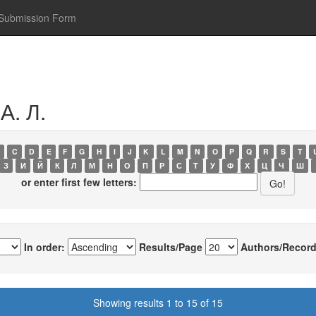
Submission Form
А. Л.
C
D
E
F
G
H
I
J
K
L
M
N
O
P
Q
R
S
T
З
И
Й
К
Л
М
Н
О
П
Р
С
Т
У
Ф
Х
Ц
Ч
Ш
or enter first few letters:
In order:
Results/Page
Authors/Record
Showing results 1 to 15 of 15