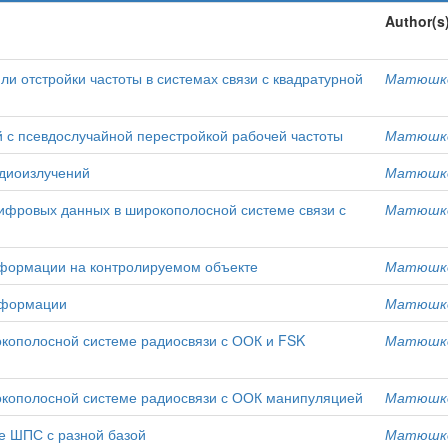
Author(s
и отстройки частоты в системах связи с квадратурной
Матюшков
 с псевдослучайной перестройкой рабочей частоты
Матюшков
адиоизлучений
Матюшков
цифровых данных в широкополосной системе связи с
Матюшков
нформации на контролируемом объекте
Матюшков
нформации
Матюшков
кополосной системе радиосвязи с ООК и FSK
Матюшков
кополосной системе радиосвязи с ООК манипуляцией
Матюшков
е ШПС с разной базой
Матюшков