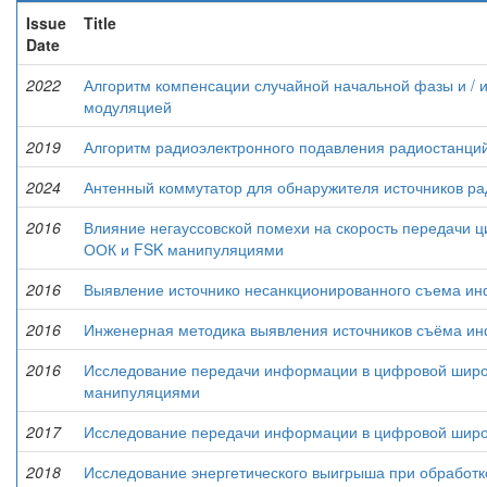
Issue
Title
Date
2022
Алгоритм компенсации случайной начальной фазы и / ил
модуляцией
2019
Алгоритм радиоэлектронного подавления радиостанций
2024
Антенный коммутатор для обнаружителя источников р
2016
Влияние негауссовской помехи на скорость передачи 
ООК и FSK манипуляциями
2016
Выявление источнико несанкционированного съема и
2016
Инженерная методика выявления источников съёма и
2016
Исследование передачи информации в цифровой широ
манипуляциями
2017
Исследование передачи информации в цифровой широ
2018
Исследование энергетического выигрыша при обработк