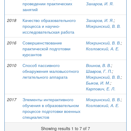
проведении практических
Захаров, И. Я.
занятий
2018
Качество образовательного
Захаров, И. Я.
;
процесса и научно-
Мокринский, В. В.
исследовательская работа
2016
Совершенствование
Мокринский, В. В.
;
практической подготовки
Козловский, А. Е.
курсантов
2010
Способ пассивного
Воинов, В. В.
;
обнаружения маловысотного
Шавров, Г. П.
;
летательного аппарата
Мокринский, В. В.
;
Быков, И. М.
;
Карпович, Е. Л.
2017
Элементы интерактивного
Мокринский, В. В.
;
обучения в образовательном
Козловский, А. Е.
процессе подготовки военных
специалистов
Showing results 1 to 7 of 7