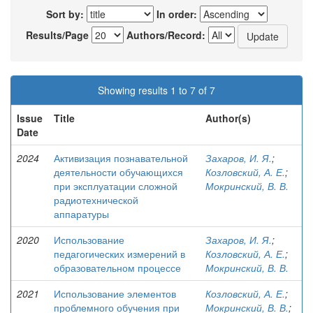
Sort by:
In order:
Results/Page
Authors/Record:
Showing results 1 to 7 of 7
Issue
Title
Author(s)
Date
2024
Активизация познавательной
Захаров, И. Я.
;
деятельности обучающихся
Козловский, А. Е.
;
при эксплуатации сложной
Мокринский, В. В.
радиотехнической
аппаратуры
2020
Использование
Захаров, И. Я.
;
педагогических измерений в
Козловский, А. Е.
;
образовательном процессе
Мокринский, В. В.
2021
Использование элементов
Козловский, А. Е.
;
проблемного обучения при
Мокринский, В. В.
;