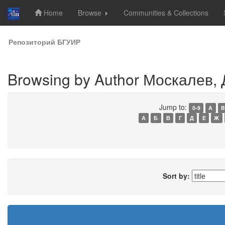
Home
Browse
Communities & Collections
Skip
Репозиторий БГУИР
navigation
Browsing by Author Москалев, Д
Jump to:
0-9
A
B
А
Б
В
Г
Д
Е
Ж
Sort by: