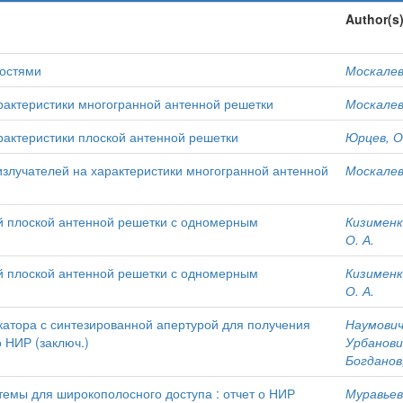
Author(s
остями
Москалев,
рактеристики многогранной антенной решетки
Москалев,
рактеристики плоской антенной решетки
Юрцев, О.
злучателей на характеристики многогранной антенной
Москалев,
й плоской антенной решетки с одномерным
Кизименко
О. А.
й плоской антенной решетки с одномерным
Кизименко
О. А.
катора с синтезированной апертурой для получения
Наумович
 НИР (заключ.)
Урбанович
Богданов,
емы для широкополосного доступа : отчет о НИР
Муравьев,