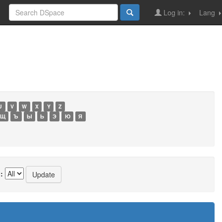
Log in:
Lang
U
V
W
X
Y
Z
Щ
Ъ
Ы
Ь
Э
Ю
Я
: