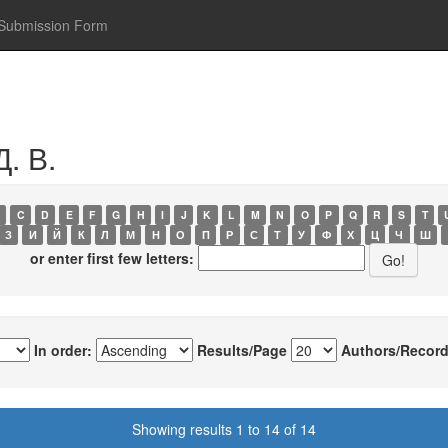
Submission Form
. В.
C
D
E
F
G
H
I
J
K
L
M
N
O
P
Q
R
S
T
З
И
Й
К
Л
М
Н
О
П
Р
С
Т
У
Ф
Х
Ц
Ч
Ш
or enter first few letters:
In order:
Results/Page
Authors/Record
Showing results 1 to 14 of 14