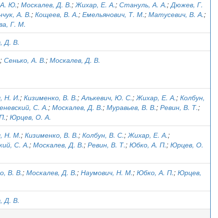
А. Ю.
;
Москалев, Д. В.
;
Жихар, Е. А.
;
Стануль, А. А.
;
Дюжев, Г.
чук, А. В.
;
Кощеев, В. А.
;
Емельянович, Т. М.
;
Матусевич, В. А.
;
а, Г. М.
 Д. В.
;
Сенько, А. В.
;
Москалев, Д. В.
 Н. И.
;
Кизименко, В. В.
;
Алькевич, Ю. С.
;
Жихар, Е. А.
;
Колбун,
еневский, С. А.
;
Москалев, Д. В.
;
Муравьев, В. В.
;
Ревин, В. Т.
;
П.
;
Юрцев, О. А.
, Н. М.
;
Кизименко, В. В.
;
Колбун, В. С.
;
Жихар, Е. А.
;
ий, С. А.
;
Москалев, Д. В.
;
Ревин, В. Т.
;
Юбко, А. П.
;
Юрцев, О.
, В. В.
;
Москалев, Д. В.
;
Наумович, Н. М.
;
Юбко, А. П.
;
Юрцев,
 Д. В.