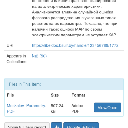
по степени влияния фазового сканирования
на их электрические характеристики.
Анализируется влияние случайной ошибки
фазового распределения в указанных типах
решеток на их параметры. Показано, что при
наличии таких ошибок МАР по своим
электрическим параметрам не уступает КАР.
URI:
https://libeldoc.bsuir.by/handle/123456789/1772
Appears in
№2 (56)
Collections:
Files in This Item:
File
Size
Format
Moskalev_Parametry.
507.24
Adobe
View/Open
PDF
kB
PDF
Show full item record
Google Scholar