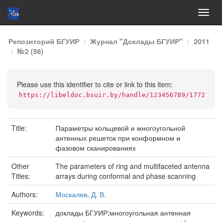
Skip
Репозиторий БГУИР
Журнал "Доклады БГУИР"
2011
navigation
№2 (56)
Please use this identifier to cite or link to this item:
https://libeldoc.bsuir.by/handle/123456789/1772
Title:
Параметры кольцевой и многоугольной
антенных решеток при конформном и
фазовом сканированиях
Other
The parameters of ring and multifaceted antenna
Titles:
arrays during conformal and phase scanning
Authors:
Москалев, Д. В.
Keywords:
доклады БГУИР;многоугольная антенная