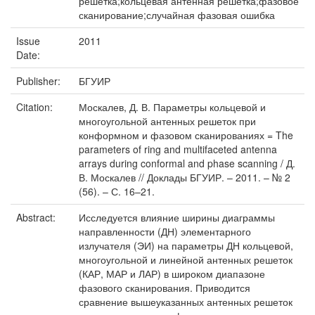
решетка;кольцевая антенная решетка;фазовое
сканирование;случайная фазовая ошибка
Issue
2011
Date:
Publisher:
БГУИР
Citation:
Москалев, Д. В. Параметры кольцевой и
многоугольной антенных решеток при
конформном и фазовом сканированиях = The
parameters of ring and multifaceted antenna
arrays during conformal and phase scanning / Д.
В. Москалев // Доклады БГУИР. – 2011. – № 2
(56). – С. 16–21.
Abstract:
Исследуется влияние ширины диаграммы
направленности (ДН) элементарного
излучателя (ЭИ) на параметры ДН кольцевой,
многоугольной и линейной антенных решеток
(КАР, МАР и ЛАР) в широком диапазоне
фазового сканирования. Приводится
сравнение вышеуказанных антенных решеток