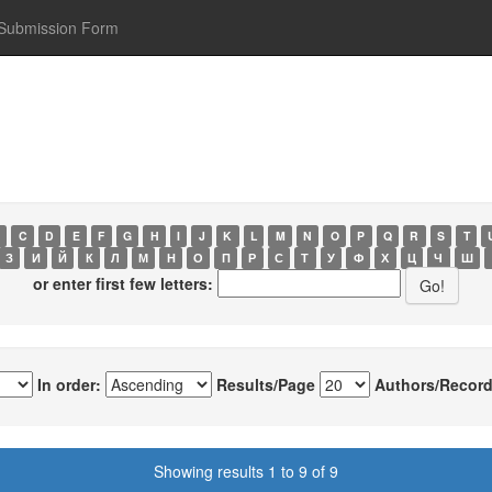
Submission Form
C
D
E
F
G
H
I
J
K
L
M
N
O
P
Q
R
S
T
З
И
Й
К
Л
М
Н
О
П
Р
С
Т
У
Ф
Х
Ц
Ч
Ш
or enter first few letters:
In order:
Results/Page
Authors/Record
Showing results 1 to 9 of 9