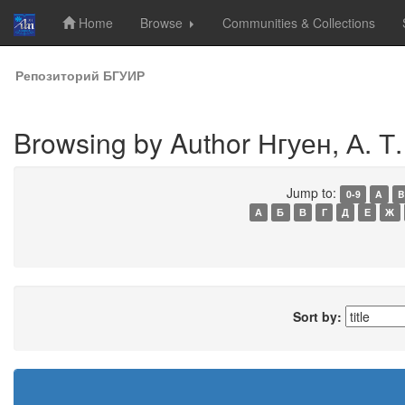
Home
Browse
Communities & Collections
Skip
Репозиторий БГУИР
navigation
Browsing by Author Нгуен, А. Т.
Jump to:
0-9
A
B
А
Б
В
Г
Д
Е
Ж
Sort by: