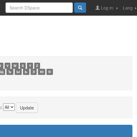
Log in:
Lang
U
V
W
X
Y
Z
Щ
Ъ
Ы
Ь
Э
Ю
Я
: