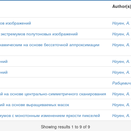
Author(s
ов изображений
Нгуен, А.
 экстремумов полутоновых изображений
Нгуен, А.
намическим на основе бессеточной аппроксимации
Нгуен, А.
ений
Нгуен, А.
ений
Нгуен, А.
Рабцевич,
й на основе центрально-симметричного сканирования
Нгуен, А.
ний на основе выращиваемых масок
Нгуен, А.
емумов с монотонным изменением яркости пикселей
Нгуен, А.
Showing results 1 to 9 of 9