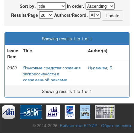
Sort by:
In order:
Results/Page
Authors/Record:
Showing results 1 to 1 of 1
Issue
Title
Author(s)
Date
2020
Языковые средства создания
Нуралиев, Б.
экспрессивности в
современной рекламе
Showing results 1 to 1 of 1
© 2014-2026,
Библиотека БГУИР
-
Обратная связь