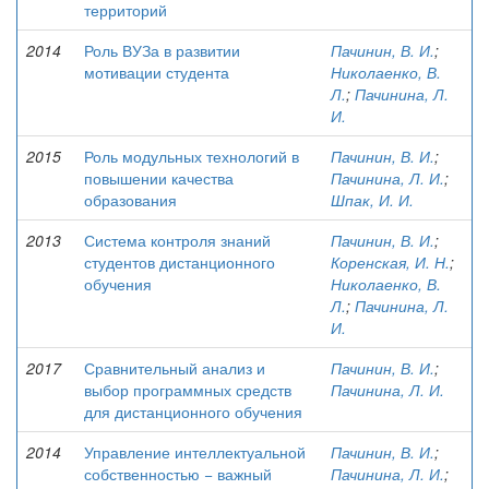
территорий
2014
Роль ВУЗа в развитии
Пачинин, В. И.
;
мотивации студента
Николаенко, В.
Л.
;
Пачинина, Л.
И.
2015
Роль модульных технологий в
Пачинин, В. И.
;
повышении качества
Пачинина, Л. И.
;
образования
Шпак, И. И.
2013
Система контроля знаний
Пачинин, В. И.
;
студентов дистанционного
Коренская, И. Н.
;
обучения
Николаенко, В.
Л.
;
Пачинина, Л.
И.
2017
Сравнительный анализ и
Пачинин, В. И.
;
выбор программных средств
Пачинина, Л. И.
для дистанционного обучения
2014
Управление интеллектуальной
Пачинин, В. И.
;
собственностью − важный
Пачинина, Л. И.
;