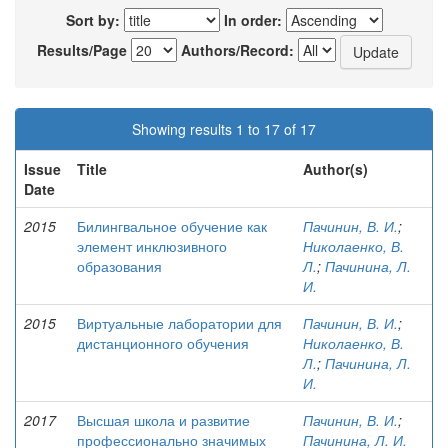
Sort by:
In order:
Results/Page
Authors/Record:
Showing results 1 to 17 of 17
Issue
Title
Author(s)
Date
2015
Билингвальное обучение как
Пачинин, В. И.
;
элемент инклюзивного
Николаенко, В.
образования
Л.
;
Пачинина, Л.
И.
2015
Виртуальные лаборатории для
Пачинин, В. И.
;
дистанционного обучения
Николаенко, В.
Л.
;
Пачинина, Л.
И.
2017
Высшая школа и развитие
Пачинин, В. И.
;
профессионально значимых
Пачинина, Л. И.