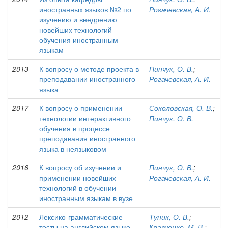
иностранных языков №2 по
Рогачевская, А. И.
изучению и внедрению
новейших технологий
обучения иностранным
языкам
2013
К вопросу о методе проекта в
Пинчук, О. В.
;
преподавании иностранного
Рогачевская, А. И.
языка
2017
К вопросу о применении
Соколовская, О. В.
;
технологии интерактивного
Пинчук, О. В.
обучения в процессе
преподавания иностранного
языка в неязыковом
2016
К вопросу об изучении и
Пинчук, О. В.
;
применении новейших
Рогачевская, А. И.
технологий в обучении
иностранным языкам в вузе
2012
Лексико-грамматические
Туник, О. В.
;
тесты на английском языке
Кравченко, М. В.
;