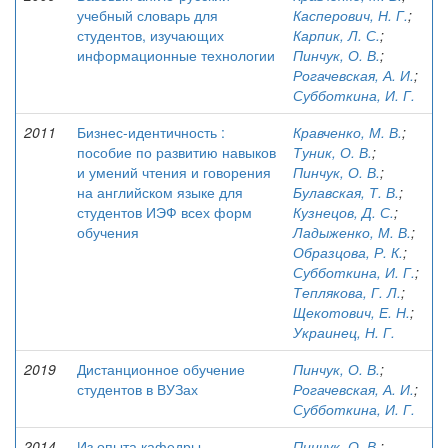
учебный словарь для
Касперович, Н. Г.
;
студентов, изучающих
Карпик, Л. С.
;
информационные технологии
Пинчук, О. В.
;
Рогачевская, А. И.
;
Субботкина, И. Г.
2011
Бизнес-идентичность :
Кравченко, М. В.
;
пособие по развитию навыков
Туник, О. В.
;
и умений чтения и говорения
Пинчук, О. В.
;
на английском языке для
Булавская, Т. В.
;
студентов ИЭФ всех форм
Кузнецов, Д. С.
;
обучения
Ладыженко, М. В.
;
Образцова, Р. К.
;
Субботкина, И. Г.
;
Теплякова, Г. Л.
;
Щекотович, Е. Н.
;
Украинец, Н. Г.
2019
Дистанционное обучение
Пинчук, О. В.
;
студентов в ВУЗах
Рогачевская, А. И.
;
Субботкина, И. Г.
2014
Из опыта кафедры
Пинчук, О. В.
;