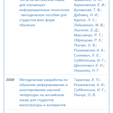
для изучающих
Барановская, Е. В.
;
информационные технологии
Булавская, Т. В.
;
: методическое пособие для
Дубовец, Н. И.
;
студентов всех форм
Карпик, Л. С.
;
обучения
Ладыженко, М. В.
;
Лысенок, Е. Д.
;
Максимчук, Р. Т.
;
Образцова, Р. К.
;
Пинчук, О. В.
;
Рогачевская, А. А.
;
Синкевич, Л. Е.
;
Субботкина, И. Г.
;
Щекотович, Е. Н.
;
Украинец, Н. Г.
2008
Методическая разработка по
Тарасова, Е. П.
;
обучению реферированию и
Рогачевская, А. И.
;
аннотированию научной
Субботкина, И. Г.
;
литературы на английском
Пинчук, О. В.
языке для студентов
магистратуры и аспирантов