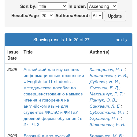
Sort by:
In order:
Results/Page
Authors/Record:
Showing results 1 to 20 of 27
next >
Issue
Title
Author(s)
Date
2009
Английский для изучающих
Касперович, Н. Г.
;
информационные технологии
Барановская, Е. В.
;
= English for IT students :
Дубовец, Н. И.
;
методическое пособие по
Лысенок, Е. Д.
;
совершенствованию навыков
Максимчук, Р. Т.
;
чтения и говорения на
Пинчук, О. В.
;
английском языке для
Синкевич, Л. Е.
;
студентов ФКСиС и ФИТиУ
Субботкина, И. Г.
;
дневной формы обучения : в
Украинец, Н. Г.
;
2 ч. Ч. 2
Щекотович, Е. Н.
2009
Базовый англо-русский
Кравченко, М. В.
;