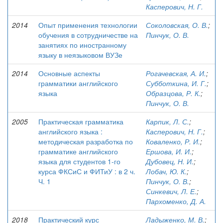
Касперович, Н. Г.
2014
Опыт применения технологии
Соколовская, О. В.
;
обучения в сотрудничестве на
Пинчук, О. В.
занятиях по иностранному
языку в неязыковом ВУЗе
2014
Основные аспекты
Рогачевская, А. И.
;
грамматики английского
Субботкина, И. Г.
;
языка
Образцова, Р. К.
;
Пинчук, О. В.
2005
Практическая грамматика
Карпик, Л. С.
;
английского языка :
Касперович, Н. Г.
;
методическая разработка по
Коваленко, Р. И.
;
грамматике английского
Ершова, И. И.
;
языка для студентов 1-го
Дубовец, Н. И.
;
курса ФКСиС и ФИТиУ : в 2 ч.
Лобач, Ю. К.
;
Ч. 1
Пинчук, О. В.
;
Синкевич, Л. Е.
;
Пархоменко, Д. А.
2018
Практический курс
Ладыженко, М. В.
;