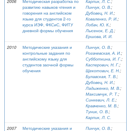
2006
Методическая разработка по
Карпик, Л. С.
;
развитию навыков чтения и
Пинчук, О. В.
;
говорения на английском
Дубовец, Н. И.
;
языке для студентов 2-го
Коваленко, Р. И.
;
курса ИЭФ, ФКСиС, ФИТУ
Лобач, Ю. К.
;
дневной формы обучения
Лысенок, Е. Д.
;
Ершова, И. И.
2010
Методические указания и
Пинчук, О. В.
;
контрольные задания по
Рогачевская, А. И.
;
английскому языку для
Субботкина, И. Г.
;
студентов заочной формы
Касперович, Н. Г.
;
обучения
Щекотович, Е. Н.
;
Булавская, Т. В.
;
Дубовец, Н. И.
;
Ладыженко, М. В.
;
Максимчук, Р. Т.
;
Синкевич, Л. Е.
;
Кравченко, М. В.
;
Туник, О. В.
;
Карпик, Л. С.
2007
Методические указания и
Пинчук, О. В.
;