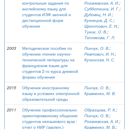
контрольные задания по
Рогачевская, А. И.
;
английскому языку для
Субботкина, И. Г.
;
студентов ИЭФ заочной и
Дубовец, Н. И.
;
дистанционной форм
Кузнецов, Д. С.
;
обучения
Щекотович, Е. Н.
;
Туник, О. В.
;
Теплякова, Г. Л.
2003
Методическое пособие по
Пинчук, О. В.
;
обучению чтению научно-
Ревтович, И. Н.
;
технической литературы на
Кучинская, Н. С.
французском языке для
студентов 2-го курса дневной
формы обучения
2015
Обучение иностранному
Пинчук, О. В.
;
языку в условиях электронной
Кравченко, М. В.
образовательной среды
2011
Обучение профессионально
Образцова, Р. К.
;
ориентированному общению
Пинчук, О. В.
;
студентов неязыкового вуза :
Рогачевская, А. И.
;
отчет о НИР (заключ.)
Кравченко, М. В.
;