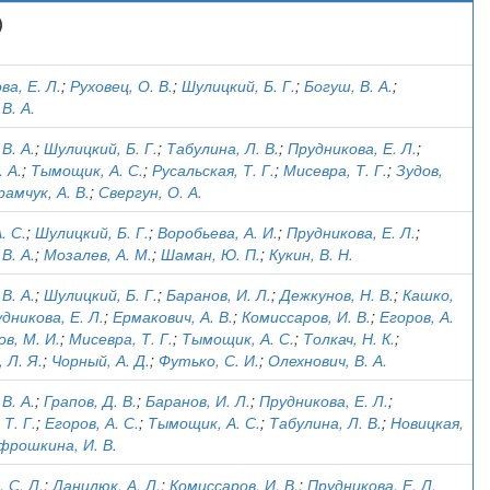
)
ва, Е. Л.
;
Руховец, О. В.
;
Шулицкий, Б. Г.
;
Богуш, В. А.
;
В. А.
В. А.
;
Шулицкий, Б. Г.
;
Табулина, Л. В.
;
Прудникова, Е. Л.
;
 А.
;
Тымощик, А. С.
;
Русальская, Т. Г.
;
Мисевра, Т. Г.
;
Зудов,
рамчук, А. В.
;
Свергун, О. А.
. С.
;
Шулицкий, Б. Г.
;
Воробьева, А. И.
;
Прудникова, Е. Л.
;
В. А.
;
Мозалев, А. М.
;
Шаман, Ю. П.
;
Кукин, В. Н.
В. А.
;
Шулицкий, Б. Г.
;
Баранов, И. Л.
;
Дежкунов, Н. В.
;
Кашко,
дникова, Е. Л.
;
Ермакович, А. В.
;
Комиссаров, И. В.
;
Егоров, А.
ов, М. И.
;
Мисевра, Т. Г.
;
Тымощик, А. С.
;
Толкач, Н. К.
;
 Л. Я.
;
Чорный, А. Д.
;
Футько, С. И.
;
Олехнович, В. А.
В. А.
;
Грапов, Д. В.
;
Баранов, И. Л.
;
Прудникова, Е. Л.
;
Т. Г.
;
Егоров, А. С.
;
Тымощик, А. С.
;
Табулина, Л. В.
;
Новицкая,
фрошкина, И. В.
 С. Л.
;
Данилюк, А. Л.
;
Комиссаров, И. В.
;
Прудникова, Е. Л.