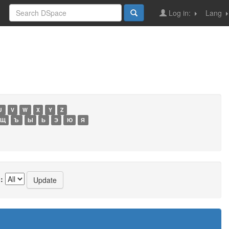
Log in:
Lang
U
V
W
X
Y
Z
Щ
Ъ
Ы
Ь
Э
Ю
Я
: