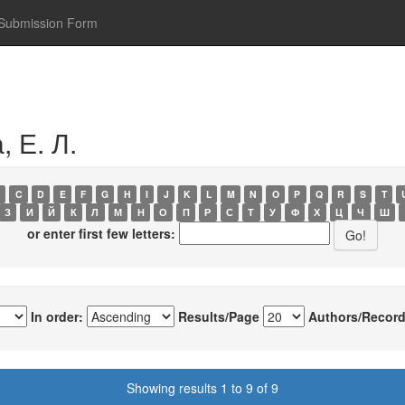
Submission Form
 Е. Л.
C
D
E
F
G
H
I
J
K
L
M
N
O
P
Q
R
S
T
З
И
Й
К
Л
М
Н
О
П
Р
С
Т
У
Ф
Х
Ц
Ч
Ш
or enter first few letters:
In order:
Results/Page
Authors/Record
Showing results 1 to 9 of 9