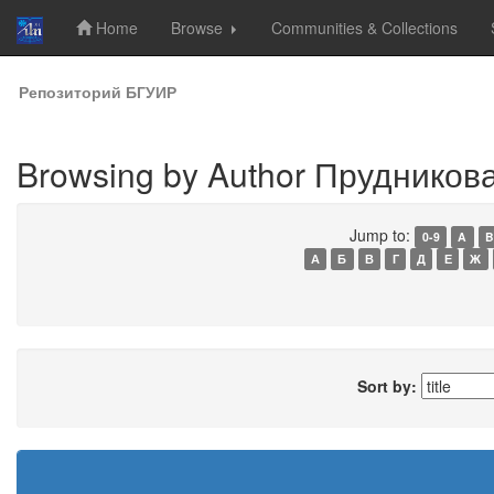
Home
Browse
Communities & Collections
Skip
Репозиторий БГУИР
navigation
Browsing by Author Прудникова,
Jump to:
0-9
A
B
А
Б
В
Г
Д
Е
Ж
Sort by: