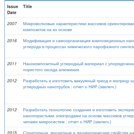
Issue
Title
Date
2007
Микроволновые характеристики массивов ориентирова
композитов на их основе
2016
Модификация и самоорганизация композиционных нано
углерода в процессах химического парофазного синтеза
2011
Нанокомпозитный углеродный материал с упорядоченно
пористого оксида алюминия
2012
Разработать и изготовить вакуумный триод и матрицу н
углеродных нанотрубок : отчет о НИР (заключ.)
2012
Разработать технологию создания и изготовить экспер
нанопористыми электродами на основе массивов углер
чипами микросистем : отчет о НИР (заключ.)
2015
Структурные, магнитные и диэлектрические свойства н