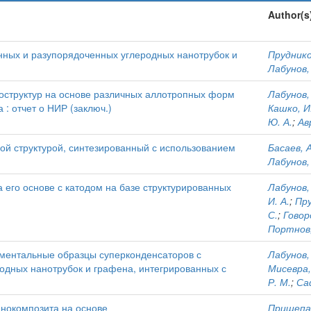
Author(s
нных и разупорядоченных углеродных нанотрубок и
Пруднико
Лабунов, 
структур на основе различных аллотропных форм
Лабунов, 
 : отчет о НИР (заключ.)
Кашко, И.
Ю. А.
;
Ав
й структурой, синтезированный с использованием
Басаев, А
Лабунов, 
а его основе с катодом на базе структурированных
Лабунов, 
И. А.
;
Пру
С.
;
Говор
Портнов,
иментальные образцы суперконденсаторов с
Лабунов, 
одных нанотрубок и графена, интегрированных с
Мисевра, 
Р. М.
;
Са
анокомпозита на основе
Прищепа,