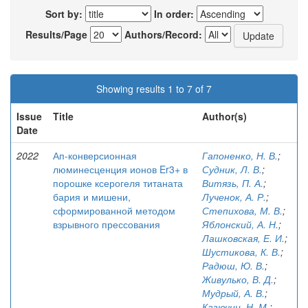
Sort by:
In order:
Results/Page
Authors/Record:
Showing results 1 to 7 of 7
Issue
Title
Author(s)
Date
2022
Ап-конверсионная
Гапоненко, Н. В.
;
люминесценция ионов Er3+ в
Судник, Л. В.
;
порошке ксерогеля титаната
Витязь, П. А.
;
бария и мишени,
Лученок, А. Р.
;
сформированной методом
Степихова, М. В.
;
взрывного прессования
Яблонский, А. Н.
;
Лашковская, Е. И.
;
Шустикова, К. В.
;
Радюш, Ю. В.
;
Живулько, В. Д.
;
Мудрый, А. В.
;
Казючиц, Н. М.
;