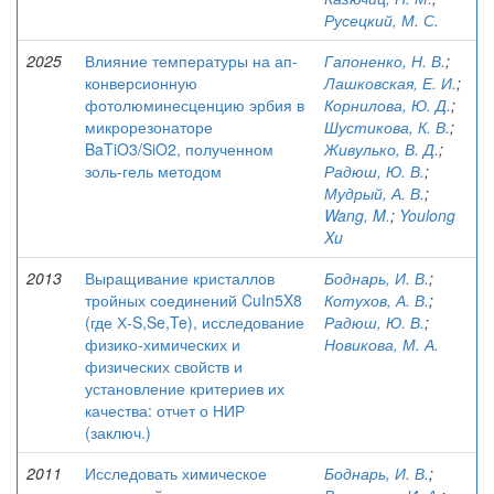
Русецкий, М. С.
2025
Влияние температуры на ап-
Гапоненко, Н. В.
;
конверсионную
Лашковская, Е. И.
;
фотолюминесценцию эрбия в
Корнилова, Ю. Д.
;
микрорезонаторе
Шустикова, К. В.
;
BaTiO3/SiO2, полученном
Живулько, В. Д.
;
золь-гель методом
Радюш, Ю. В.
;
Мудрый, А. В.
;
Wang, M.
;
Youlong
Xu
2013
Выращивание кристаллов
Боднарь, И. В.
;
тройных соединений CuIn5X8
Котухов, А. В.
;
(где Х-S,Se,Te), исследование
Радюш, Ю. В.
;
физико-химических и
Новикова, М. А.
физических свойств и
установление критериев их
качества: отчет о НИР
(заключ.)
2011
Исследовать химическое
Боднарь, И. В.
;