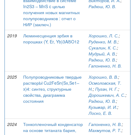
взаимодействие в системе
Викторов, И. А.
;
In2S3 – MnS c целью
Радюш, Ю. В.
получения новых магнитных
полупроводников : отчет о
НИР (заключ.)
2019
Люминесценция эрбия в
Хорошко, Л. С.
;
порошках (Y, Er, Yb)3Al5O12
Руденко, М. В.
;
Сукалин, К. С.
;
Мудрый, А. В.
;
Радюш, Ю. В.
;
Гапоненко, Н. В.
2025
Полупроводниковые твердые
Хорошко, В. В.
;
растворЫ Cu2FeSn(Sx,Se1–
Осмоловская, Т.
x)4: синтез, структурные
Н.
;
Пугач, Н. Г.
;
свойства, диаграмма
Дорошкевич, А. С.
;
состояния
Радюш, Ю. В.
;
Кузьмар, И. И.
;
Лоско, Е. В.
2024
Тонкопленочный конденсатор
Гапоненко, Н. В.
;
на основе титаната бария,
Махмутов, Р. Т.
;