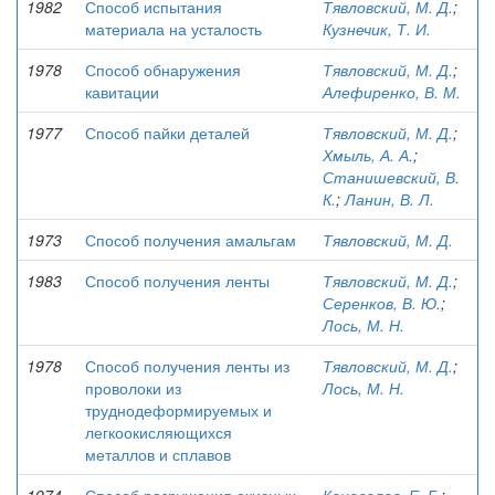
1982
Способ испытания
Тявловский, М. Д.
;
материала на усталость
Кузнечик, Т. И.
1978
Способ обнаружения
Тявловский, М. Д.
;
кавитации
Алефиренко, В. М.
1977
Способ пайки деталей
Тявловский, М. Д.
;
Хмыль, А. А.
;
Станишевский, В.
К.
;
Ланин, В. Л.
1973
Способ получения амальгам
Тявловский, М. Д.
1983
Способ получения ленты
Тявловский, М. Д.
;
Серенков, В. Ю.
;
Лось, М. Н.
1978
Способ получения ленты из
Тявловский, М. Д.
;
проволоки из
Лось, М. Н.
труднодеформируемых и
легкоокисляющихся
металлов и сплавов