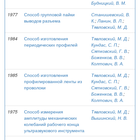
Будницкий, В. М.
1977
Способ групповой пайки
Станишевский, В.
выводов разъема
К.
;
Ланин, В. Л.
;
Тявловский, М. Д.
1984
Способ изготовления
Тявловский, М. Д.
;
периодических профилей
Кундас, С. П.
;
Сятковский, Г. В.
;
Боженков, В. В.
;
Колтович, В. А.
1985
Способ изготовления
Тявловский, М. Д.
;
профилированной ленты из
Кундас, С. П.
;
проволоки
Сятковский, Г. В.
;
Боженков, В. В.
;
Колтович, В. А.
1975
Способ измерения
Тявловский, М. Д.
;
амплитуды механических
Вышинский, Н. В.
колебаний рабочего конца
ультразвукового инструмента