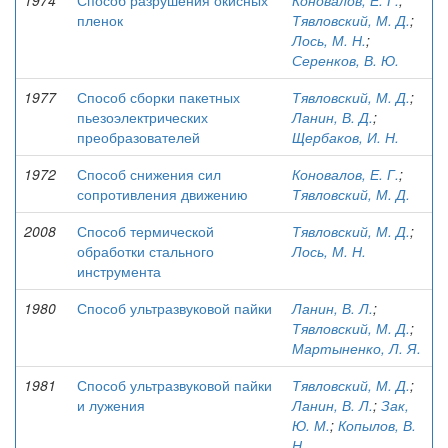
1974
Способ разрушения окисных
Коновалов, Е. Г.
;
пленок
Тявловский, М. Д.
;
Лось, М. Н.
;
Серенков, В. Ю.
1977
Способ сборки пакетных
Тявловский, М. Д.
;
пьезоэлектрических
Ланин, В. Д.
;
преобразователей
Щербаков, И. Н.
1972
Способ снижения сил
Коновалов, Е. Г.
;
сопротивления движению
Тявловский, М. Д.
2008
Способ термической
Тявловский, М. Д.
;
обработки стального
Лось, М. Н.
инструмента
1980
Способ ультразвуковой пайки
Ланин, В. Л.
;
Тявловский, М. Д.
;
Мартыненко, Л. Я.
1981
Способ ультразвуковой пайки
Тявловский, М. Д.
;
и лужения
Ланин, В. Л.
;
Зак,
Ю. М.
;
Копылов, В.
Н.