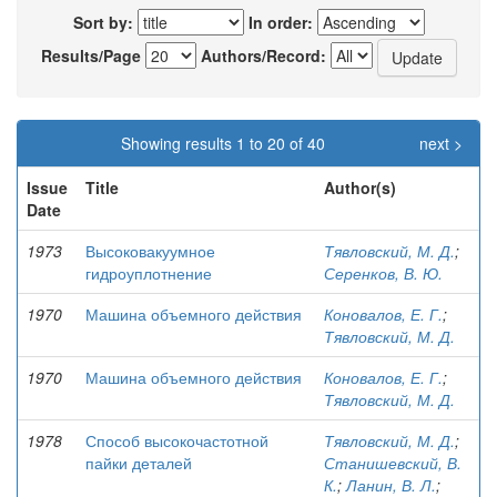
Sort by:
In order:
Results/Page
Authors/Record:
Showing results 1 to 20 of 40
next >
Issue
Title
Author(s)
Date
1973
Высоковакуумное
Тявловский, М. Д.
;
гидроуплотнение
Серенков, В. Ю.
1970
Машина объемного действия
Коновалов, Е. Г.
;
Тявловский, М. Д.
1970
Машина объемного действия
Коновалов, Е. Г.
;
Тявловский, М. Д.
1978
Способ высокочастотной
Тявловский, М. Д.
;
пайки деталей
Станишевский, В.
К.
;
Ланин, В. Л.
;