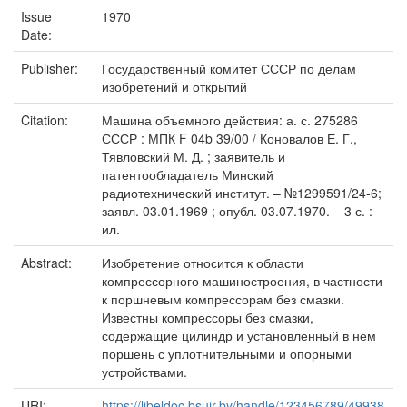
Issue
1970
Date:
Publisher:
Государственный комитет СССР по делам
изобретений и открытий
Citation:
Машина объемного действия: а. с. 275286
СССР : МПК F 04b 39/00 / Коновалов Е. Г.,
Тявловский М. Д. ; заявитель и
патентообладатель Минский
радиотехнический институт. – №1299591/24-6;
заявл. 03.01.1969 ; опубл. 03.07.1970. – 3 с. :
ил.
Abstract:
Изобретение относится к области
компрессорного машиностроения, в частности
к поршневым компрессорам без смазки.
Известны компрессоры без смазки,
содержащие цилиндр и установленный в нем
поршень с уплотнительными и опорными
устройствами.
URI:
https://libeldoc.bsuir.by/handle/123456789/49938