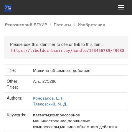
Skip
Репозиторий БГУИР
Патенты
Изобретения
navigation
Please use this identifier to cite or link to this item:
https://libeldoc.bsuir.by/handle/123456789/49938
Title:
Машина объемного действия
Other
А. с. 275286
Titles:
Authors:
Коновалов, Е. Г.
Тявловский, М. Д.
Keywords:
патенты;компрессорное
машиностроение;поршневые
компрессоры;машина объемного действия