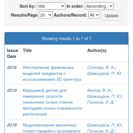
Sort by:
In order:
Results/Page
Authors/Record:
Showing results 1 to 7 of 7
Issue
Title
Author(s)
Date
2016
Изготовление физических
Столер, В. А.
;
моделей предметов с
Шамшуров, П. Ю.
использованием 3D принтера
2019
Кварцевый датчик для
Аюпов, В. А.
;
измерения скорости
Шамшуров, П. Ю.
;
нанесения тонких пленок
Голосов, А. Д.
методами ионно-плазменного
распыления
2019
Моделирование магнитных
Шамшуров, П. Ю.
;
полей торцевого холловского
Голосов, А. Д.
;