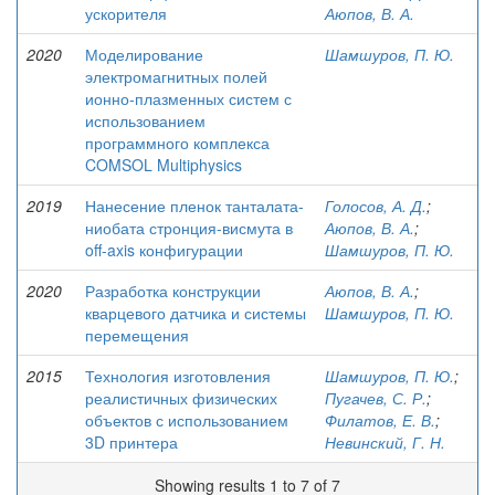
ускорителя
Аюпов, В. А.
2020
Моделирование
Шамшуров, П. Ю.
электромагнитных полей
ионно-плазменных систем с
использованием
программного комплекса
COMSOL Multiphysics
2019
Нанесение пленок танталата-
Голосов, А. Д.
;
ниобата стронция-висмута в
Аюпов, В. А.
;
off-axis конфигурации
Шамшуров, П. Ю.
2020
Разработка конструкции
Аюпов, В. А.
;
кварцевого датчика и системы
Шамшуров, П. Ю.
перемещения
2015
Технология изготовления
Шамшуров, П. Ю.
;
реалистичных физических
Пугачев, С. Р.
;
объектов с использованием
Филатов, Е. В.
;
3D принтера
Невинский, Г. Н.
Showing results 1 to 7 of 7