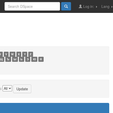
Log in:
Lang
U
V
W
X
Y
Z
Щ
Ъ
Ы
Ь
Э
Ю
Я
: