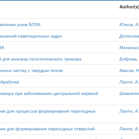
Author(s
равлении роем БПЛА
Ючков, А.
ешений навигационных задач
Долголеве
ЛА
Маханьков
 для анализа патологического тремора
Боброва, 
енных частиц с твердым телом
Квасов, Н
обработки
Лаппо, А.
ремора при заболеваниях центральной нервной
Шавкатов
рии для процессов формирования переходных
Лаппо, А.
рии для формирования переходных отверстий
Лаппо, А.