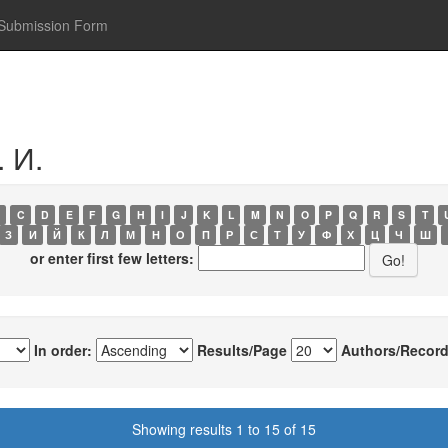
Submission Form
 И.
C
D
E
F
G
H
I
J
K
L
M
N
O
P
Q
R
S
T
З
И
Й
К
Л
М
Н
О
П
Р
С
Т
У
Ф
Х
Ц
Ч
Ш
or enter first few letters:
In order:
Results/Page
Authors/Record
Showing results 1 to 15 of 15