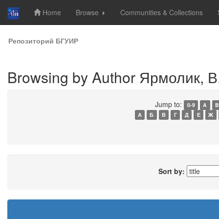
Home
Browse
Communities & Collections
Skip
Репозиторий БГУИР
navigation
Browsing by Author Ярмолик, В.
Jump to:
0-9
A
B
А
Б
В
Г
Д
Е
Ж
Sort by: