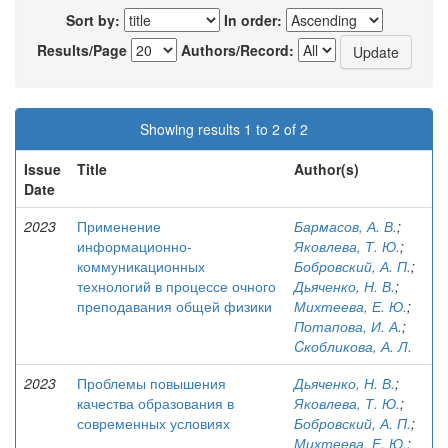
Sort by:
In order:
Results/Page
Authors/Record:
Showing results 1 to 2 of 2
Issue
Title
Author(s)
Date
2023
Применение
Бармасов, А. В.
;
информационно-
Яковлева, Т. Ю.
;
коммуникационных
Бобровский, А. П.
;
технологий в процессе очного
Дьяченко, Н. В.
;
преподавания общей физики
Михтеева, Е. Ю.
;
Потапова, И. А.
;
Cкобликова, А. Л.
2023
Проблемы повышения
Дьяченко, Н. В.
;
качества образования в
Яковлева, Т. Ю.
;
современных условиях
Бобровский, А. П.
;
Михтеева, Е. Ю.
;