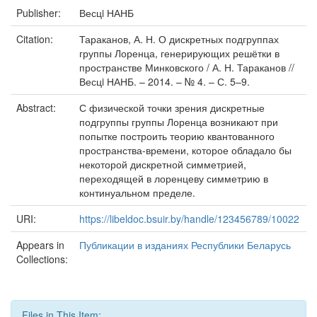
Publisher:
Весцi НАНБ
Citation:
Тараканов, А. Н. О дискретных подгруппах
группы Лоренца, генерирующих решётки в
пространстве Минковского / А. Н. Тараканов //
Весцi НАНБ. – 2014. – № 4. – С. 5–9.
Abstract:
С физической точки зрения дискретные
подгруппы группы Лоренца возникают при
попытке построить теорию квантованного
пространства-времени, которое обладало бы
некоторой дискретной симметрией,
переходящей в лоренцеву симметрию в
континуальном пределе.
URI:
https://libeldoc.bsuir.by/handle/123456789/10022
Appears in
Публикации в изданиях Республики Беларусь
Collections:
Files in This Item: