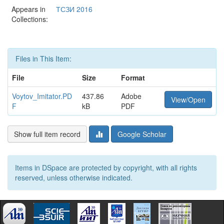
Appears in
ТСЗИ 2016
Collections:
Files in This Item:
File
Size
Format
Voytov_Imitator.PD
437.86
Adobe
View/Open
F
kB
PDF
Show full item record
Google Scholar
Items in DSpace are protected by copyright, with all rights
reserved, unless otherwise indicated.