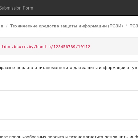
Submission Form
ов
Технические средства защиты информации (ТСЗИ)
ТСЗ
eldoc.bsuir.by/handle/123456789/10112
азных перлита и титаномагнетита для защиты информации от утеч
нове порошкообразных перлита и титаномагнетита для защиты инфо