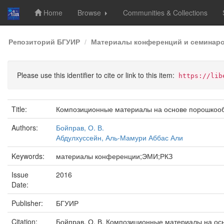
Home
Browse
Communities & Collections
Skip
Репозиторий БГУИР
Материалы конференций и семинар
navigation
Please use this identifier to cite or link to this item:
https://lib
Title:
Композиционные материалы на основе порошкообр
Authors:
Бойправ, О. В.
Абдулхуссейн, Аль-Мамури Аббас Али
Keywords:
материалы конференции;ЭМИ;РКЗ
Issue
2016
Date:
Publisher:
БГУИР
Citation:
Бойправ, О. В. Композиционные материалы на ос