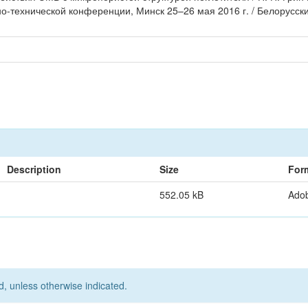
но-технической конференции, Минск 25–26 мая 2016 г. / Белорусс
Description
Size
For
552.05 kB
Ado
d, unless otherwise indicated.