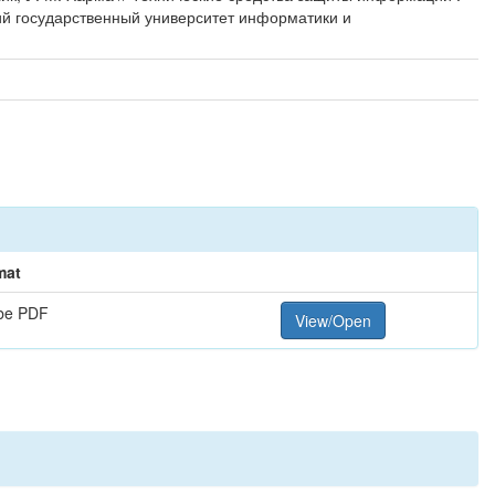
кий государственный университет информатики и
mat
be PDF
View/Open