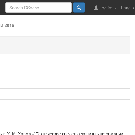
Log in:
Lang
И 2016
ик, У. М. Харма // Технические средства защиты информации :