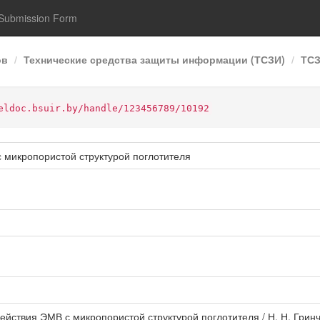
Submission Form
ов
Технические средства защиты информации (ТСЗИ)
ТСЗ
eldoc.bsuir.by/handle/123456789/10192
микропористой структурой поглотителя
йствия ЭМВ с микропористой структурой поглотителя / Н. Н. Гринч