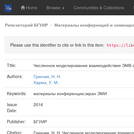
Home
Browse
Communities & Collections
Skip
Репозиторий БГУИР
Материалы конференций и семинар
navigation
Please use this identifier to cite or link to this item:
https://lib
Title:
Численное моделирование взаимодействия ЭМВ с 
Authors:
Гринчик, Н. Н.
Харма, У. М.
Keywords:
материалы конференции;экран ЭМИ
Issue
2016
Date:
Publisher:
БГУИР
Citation:
Гринчик, Н. Н. Численное моделирование взаимоде