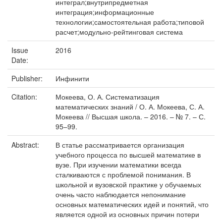
интеграл;внутрипредметная
интеграция;информационные
технологии;самостоятельная работа;типовой
расчет;модульно-рейтинговая система
Issue
2016
Date:
Publisher:
Инфинити
Citation:
Мокеева, О. А. Систематизация
математических знаний / О. А. Мокеева, С. А.
Мокеева // Высшая школа. – 2016. – № 7. – С.
95–99.
Abstract:
В статье рассматривается организация
учебного процесса по высшей математике в
вузе. При изучении математики всегда
сталкиваются с проблемой понимания. В
школьной и вузовской практике у обучаемых
очень часто наблюдается непонимание
основных математических идей и понятий, что
является одной из основных причин потери