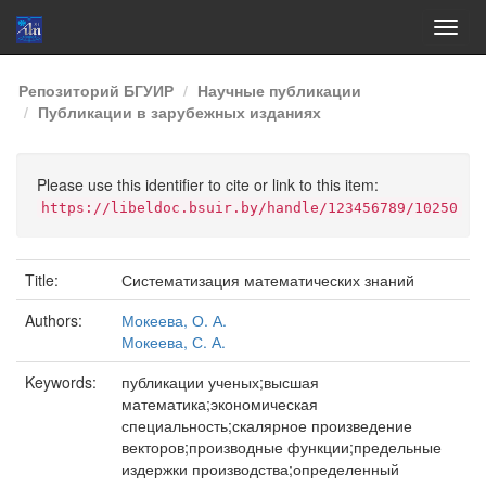
Skip
Репозиторий БГУИР
Научные публикации
navigation
Публикации в зарубежных изданиях
Please use this identifier to cite or link to this item:
https://libeldoc.bsuir.by/handle/123456789/10250
Title:
Систематизация математических знаний
Authors:
Мокеева, О. А.
Мокеева, С. А.
Keywords:
публикации ученых;высшая
математика;экономическая
специальность;скалярное произведение
векторов;производные функции;предельные
издержки производства;определенный