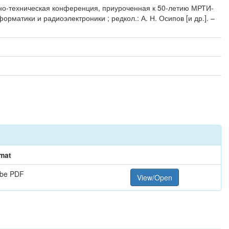
учно-техническая конференция, приуроченная к 50-летию МРТИ-
рматики и радиоэлектроники ; редкол.: А. Н. Осипов [и др.]. –
mat
be PDF
View/Open