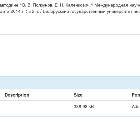
автодине / В. В. Ползунов, Е. Н. Каленкович // Международная на
а 2014 г. : в 2 ч. / Белорусский государственный университет инфо
Description
Size
For
388.98 kB
Ado