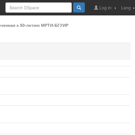
Log in:
Lang
оченная к 50-летию МРТИ-БГУИР