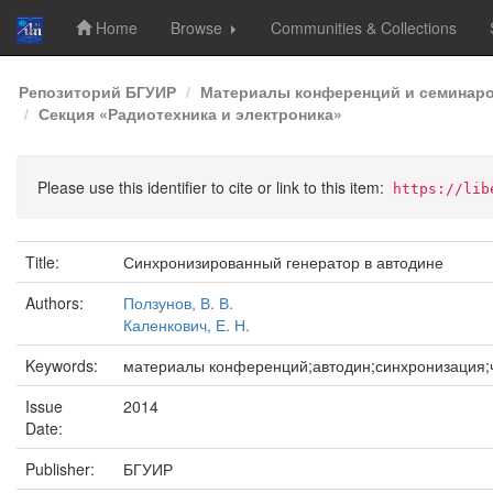
Home
Browse
Communities & Collections
Skip
Репозиторий БГУИР
Материалы конференций и семинар
navigation
Секция «Радиотехника и электроника»
Please use this identifier to cite or link to this item:
https://lib
Title:
Синхронизированный генератор в автодине
Authors:
Ползунов, В. В.
Каленкович, Е. Н.
Keywords:
материалы конференций;автодин;синхронизация;ч
Issue
2014
Date:
Publisher:
БГУИР